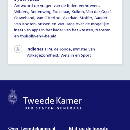
Antwoord op vragen van de leden Verhoeven,
Antwoord
Wilders, Buitenweg, Futselaar, Kuiken, Van der Graaf,
schriftelijke
Ouwehand, Van Otterloo, Azarkan, Stoffer, Baudet,
vragen
Van Kooten-Arissen en Van Haga over de mogelijke
inzet van apps in het kader van het «testen, traceren
en thuisblijven»-beleid
Indiener
H.M. de Jonge, minister van
Volksgezondheid, Welzijn en Sport
Over Tweedekamer.nl
Blijf op de hoogte