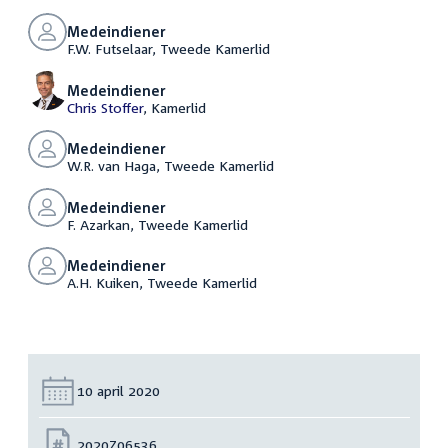
Medeindiener
F.W. Futselaar, Tweede Kamerlid
Medeindiener
Chris Stoffer
, Kamerlid
Medeindiener
W.R. van Haga, Tweede Kamerlid
Medeindiener
F. Azarkan, Tweede Kamerlid
Medeindiener
A.H. Kuiken, Tweede Kamerlid
Datum:
10 april 2020
Nummer:
2020Z06536