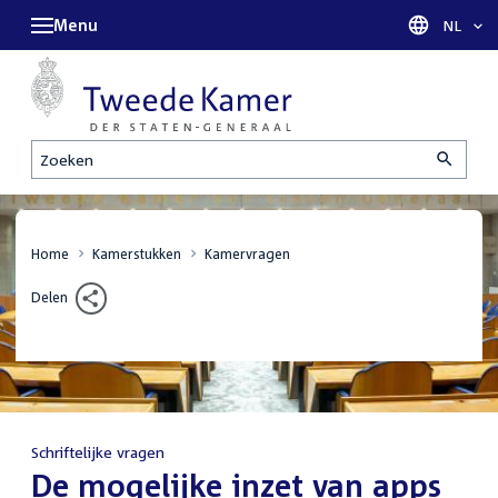
Menu
Taal sel
NL
Zoeken
Home
Kamerstukken
Kamervragen
Delen
Schriftelijke vragen
:
De mogelijke inzet van apps