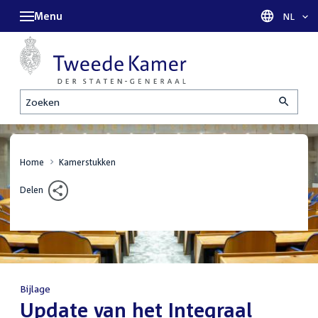
Menu
Taal sel
NL
Zoeken
Home
Kamerstukken
Delen
Bijlage
:
Update van het Integraal