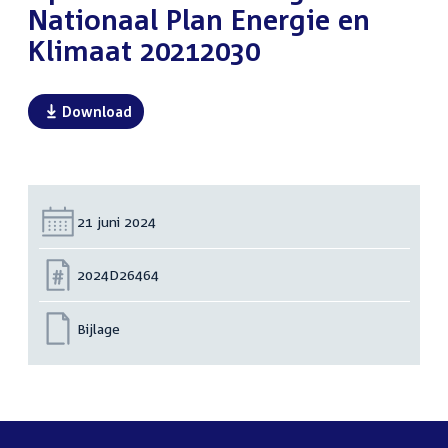
Nationaal Plan Energie en
Klimaat 20212030
Download
Datum:
21 juni 2024
Nummer:
2024D26464
Bijlage