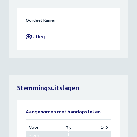
Oordeel Kamer
Uitleg
-
Stemmingsuitslagen
Aangenomen met handopsteken
Voor
:
75
Vereist:
150
Totaal:
142
75
150