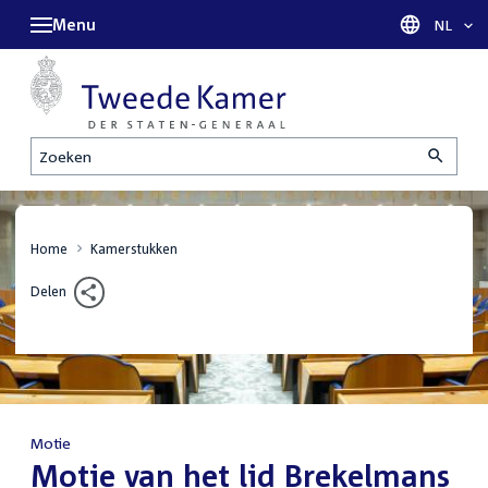
Menu
Taal sel
NL
Zoeken
Home
Kamerstukken
Delen
Motie
:
Motie van het lid Brekelmans