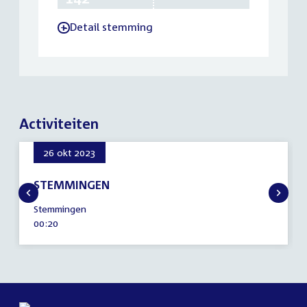
Detail stemming
-
Activiteiten
26 okt 2023
STEMMINGEN
26
Stemmingen
oktober
Tijd
00:20
2023
activiteit: