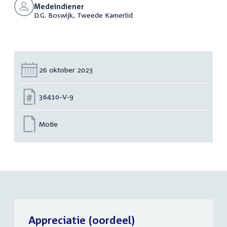
Medeindiener
D.G. Boswijk, Tweede Kamerlid
Datum:
26 oktober 2023
Nummer:
36410-V-9
Motie
Appreciatie (oordeel)