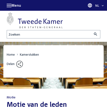
Menu
Taal sel
NL
Zoeken
Home
Kamerstukken
Delen
Motie
:
Motie van de leden