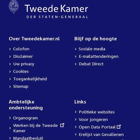
Over Tweedekamer.nl
Blijf op de hoogte
Colofon
Sociale media
Disclaimer
E-mailattenderingen
Uw privacy
Debat Direct
Cookies
Toegankelijkheid
Sitemap
Ambtelijke
Links
ondersteuning
Politieke websites
Organogram
Voor jongeren
External
Werken bij de Tweede
External
Open Data Portaal
link:
Kamer
link:
Erelijst van Gevallenen
Mandaatbesluit