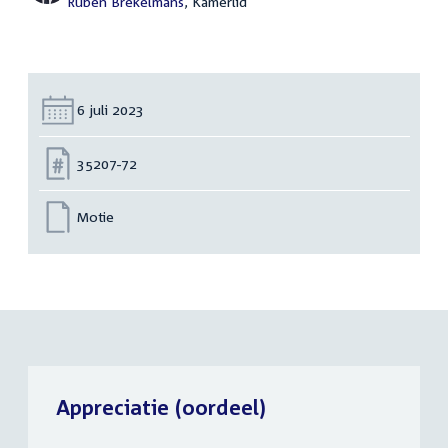
Ruben Brekelmans
, Kamerlid
Datum:
6 juli 2023
Nummer:
35207-72
Motie
Appreciatie (oordeel)