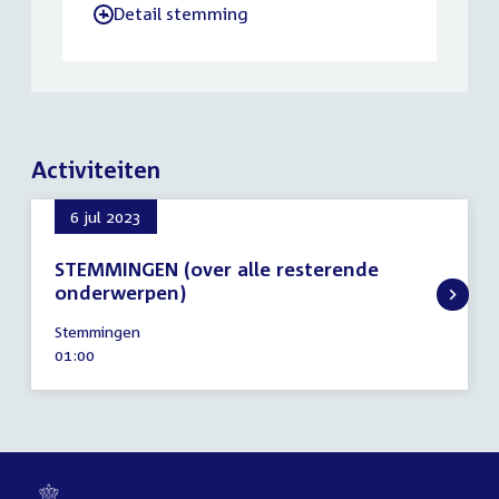
Detail stemming
-
Activiteiten
6 jul 2023
STEMMINGEN (over alle resterende
onderwerpen)
6
Stemmingen
juli
Tijd
01:00
2023
activiteit: