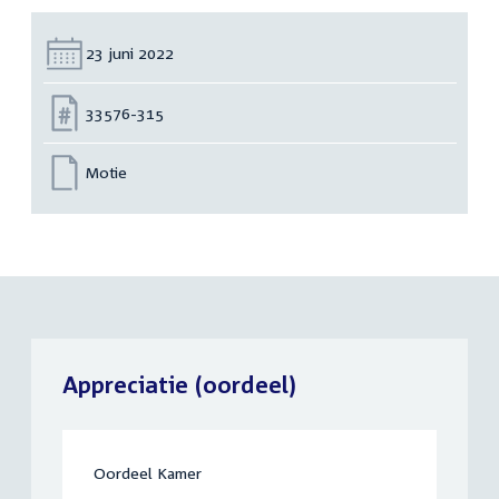
Datum:
23 juni 2022
Nummer:
33576-315
Motie
Appreciatie (oordeel)
Oordeel Kamer