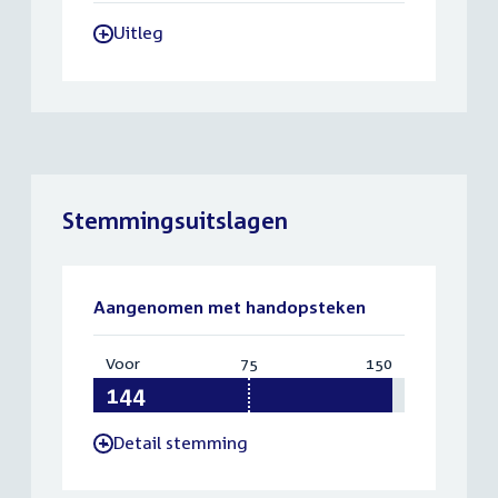
Uitleg
-
Stemmingsuitslagen
Aangenomen met handopsteken
Voor
:
75
Vereist:
150
Totaal:
144
75
150
Detail stemming
-