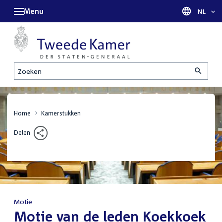
Menu
Taal sel
NL
Zoeken
Home
Kamerstukken
Delen
Motie
:
Motie van de leden Koekkoek