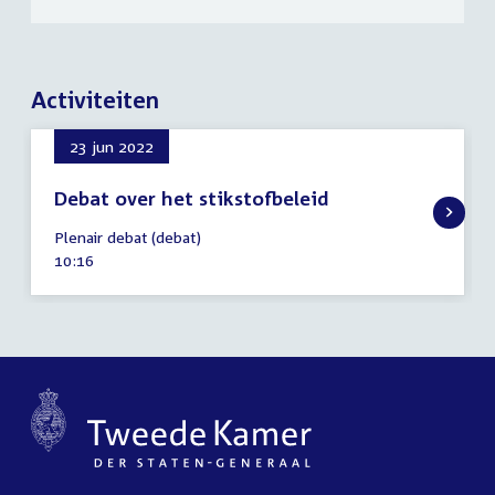
Activiteiten
23 jun 2022
Debat over het stikstofbeleid
23
Plenair debat (debat)
juni
Tijd
10:16
2022
activiteit: