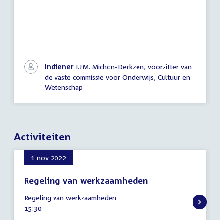
Indiener
I.J.M. Michon-Derkzen, voorzitter van
de vaste commissie voor Onderwijs, Cultuur en
Wetenschap
Activiteiten
1 nov 2022
Regeling van werkzaamheden
1
Regeling van werkzaamheden
november
Tijd
15:30
2022
activiteit: