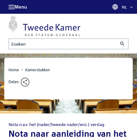
Menu
Taal sel
NL
Zoeken
Home
Kamerstukken
Delen
Nota n.a.v. het (nader/tweede nader/enz.) verslag
:
Nota naar aanleiding van het