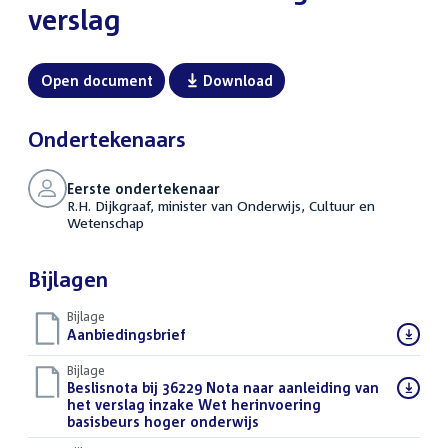
verslag
Open document
Download
Ondertekenaars
Eerste ondertekenaar
R.H. Dijkgraaf, minister van Onderwijs, Cultuur en
Wetenschap
Bijlagen
Bijlage
Download
Aanbiedingsbrief
(DOCX)
bestand:
Bijlage
Download
Beslisnota bij 36229 Nota naar aanleiding van
bestand:
het verslag inzake Wet herinvoering
basisbeurs hoger onderwijs
(PDF)