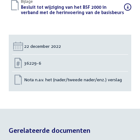
Bijlage
Download
Besluit tot wijziging van het BSF 2000 in
bestand:
verband met de herinvoering van de basisbeurs
(PDF)
Datum:
22 december 2022
Nummer:
36229-6
Nota n.a.v. het (nader/tweede nader/enz.) verslag
Gerelateerde documenten