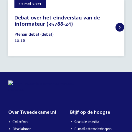
12 mei 2021
Debat over het eindverslag van de
informateur (35788-24)
12
Plenair debat (debat)
mei
Tijd
10:16
2021
activiteit:
Over Tweedekamer.nl
Blijf op de hoogte
Colofon
Sociale media
Disclaimer
E-mailattenderingen