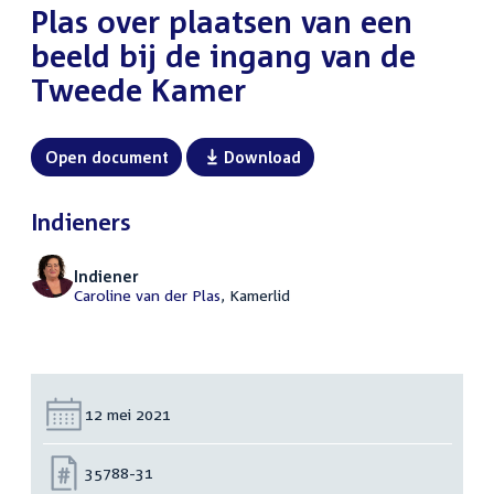
Plas over plaatsen van een
beeld bij de ingang van de
Tweede Kamer
Open document
Download
Indieners
Indiener
Caroline van der Plas
, Kamerlid
Datum:
12 mei 2021
Nummer:
35788-31