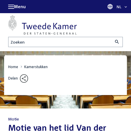
Menu
Taal sel
NL
Zoeken
Home
Kamerstukken
Delen
Motie
:
Motie van het lid Van der