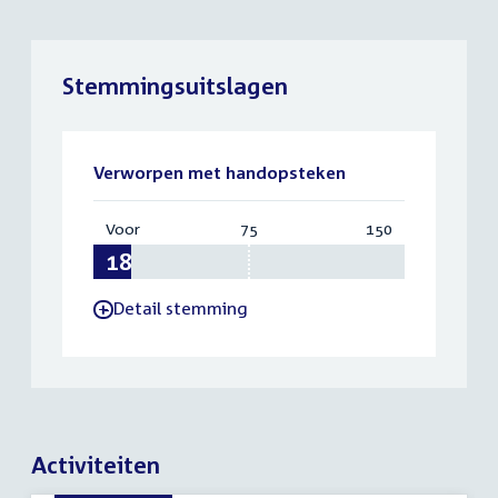
Stemmingsuitslagen
Verworpen met handopsteken
Voor
:
75
Vereist:
150
Totaal:
18
75
150
Detail stemming
-
Activiteiten