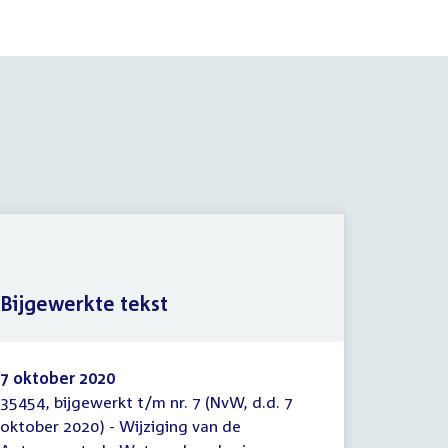
Versla
Bijgewerkte tekst
(nader
7 oktober 2020
23 juni 
35454, bijgewerkt t/m nr. 7 (NvW, d.d. 7
35454-5 
Bijgewerkte
Verslag
oktober 2020) - Wijziging van de
Auteurs
tekst
(initia