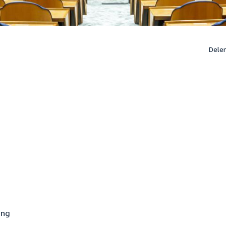
Dele
ing