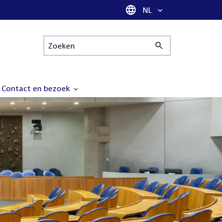
Taal selectie
NL
Zoeken
Contact en bezoek