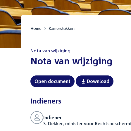
Home
Kamerstukken
Nota van wijziging
:
Nota van wijziging
Open document
Download
Indieners
Indiener
S. Dekker, minister voor Rechtsbescherm