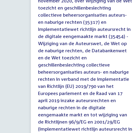
november 2020, over Wijziging van de Wet
een
wetgevingsoverleg
toezicht en geschillenbeslechting
collectieve beheersorganisaties auteurs-
en naburige rechten (35317) en
Implementatiewet richtlijn auteursrecht in
de digitale eengemaakte markt (35454) -
Wijziging van de Auteurswet, de Wet op
de naburige rechten, de Databankenwet
en de Wet toezicht en
geschillenbeslechting collectieve
beheersorganisaties auteurs- en naburige
rechten in verband met de implementatie
van Richtlijn (EU) 2019/790 van het
Europees parlement en de Raad van 17
april 2019 inzake auteursrechten en
naburige rechten in de digitale
eengemaakte markt en tot wijziging van
de Richtlijnen 96/9/EG en 2001/29/EG
(Implementatiewet richtlijn auteursrecht in