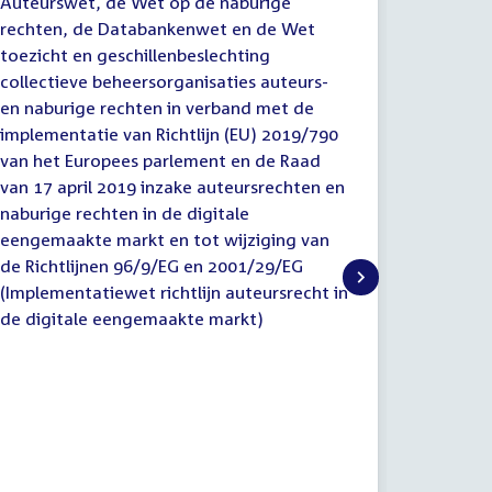
Auteurswet, de Wet op de naburige
rechten
(nader)
rechten, de Databankenwet en de Wet
toezicht
toezicht en geschillenbeslechting
collecti
collectieve beheersorganisaties auteurs-
en nabur
en naburige rechten in verband met de
implemen
implementatie van Richtlijn (EU) 2019/790
van het 
van het Europees parlement en de Raad
van 17 a
van 17 april 2019 inzake auteursrechten en
naburige
naburige rechten in de digitale
eengemaa
eengemaakte markt en tot wijziging van
de Richt
de Richtlijnen 96/9/EG en 2001/29/EG
(Impleme
(Implementatiewet richtlijn auteursrecht in
de digit
de digitale eengemaakte markt)