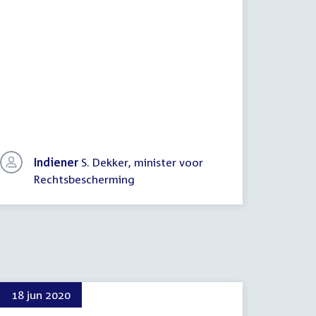
In
Indiener
S. Dekker, minister voor
va
Rechtsbescherming
en
18 jun 2020
14 okt