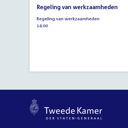
Regeling van werkzaamheden
14
Regeling van werkzaamheden
mei
Tijd
14:00
2020
activiteit: