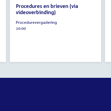
Procedures en brieven (via
videoverbinding)
4
Procedurevergadering
juni
Tijd
10:00
2020
activiteit: