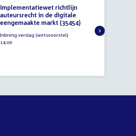
Implementatiewet richtlijn
Proced
auteursrecht in de digitale
videov
eengemaakte markt (35454)
14
Procedu
oktober
18
Tijd
14:30
Inbreng verslag (wetsvoorstel)
2020
juni
activitei
Tijd
14:00
2020
activiteit: