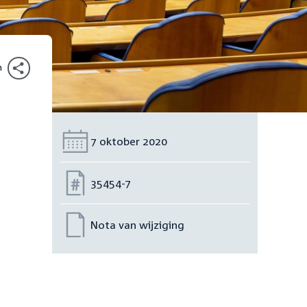
n
Datum:
7 oktober 2020
Nummer:
35454-7
Nota van wijziging