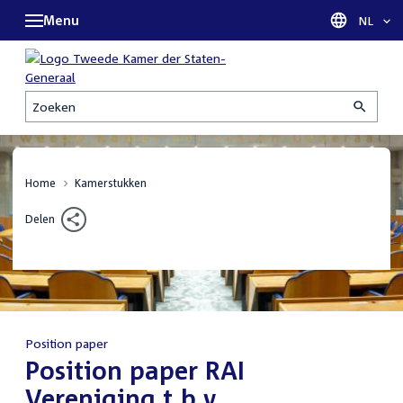
Menu
Taal sel
NL
Zoeken
Home
Kamerstukken
Delen
Position paper
:
Position paper RAI
Vereniging t.b.v.