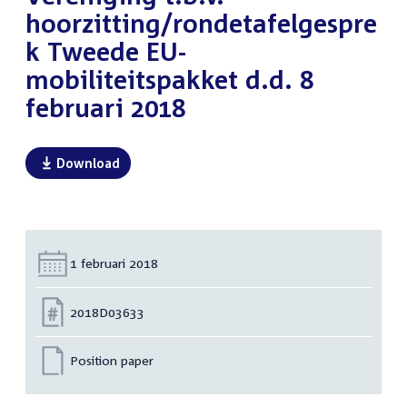
hoorzitting/rondetafelgespre
k Tweede EU-
mobiliteitspakket d.d. 8
februari 2018
Download
Datum:
1 februari 2018
Nummer:
2018D03633
Position paper