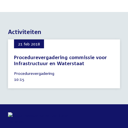
Activiteiten
21 feb 2018
Procedurevergadering commissie voor
Infrastructuur en Waterstaat
21
Procedurevergadering
februari
Tijd
10:15
2018
activiteit: