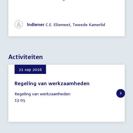
Indiener
C.E. Ellemeet, Tweede Kamerlid
Activiteiten
21 sep 2016
Regeling van werkzaamheden
21
Regeling van werkzaamheden
september
Tijd
13:05
2016
activiteit: