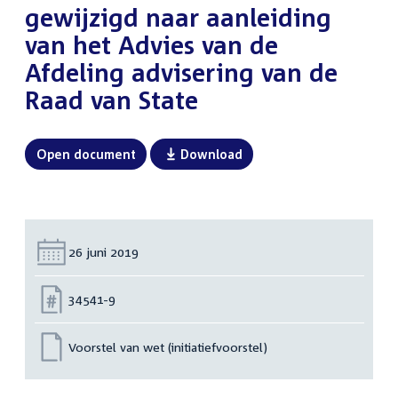
gewijzigd naar aanleiding
van het Advies van de
Afdeling advisering van de
Raad van State
Open document
Download
Datum:
26 juni 2019
Nummer:
34541-9
Voorstel van wet (initiatiefvoorstel)