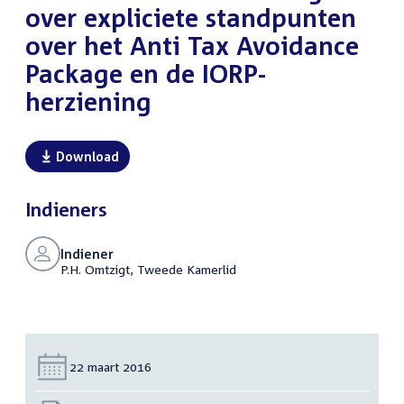
over expliciete standpunten
over het Anti Tax Avoidance
Package en de IORP-
herziening
Download
Indieners
Indiener
P.H. Omtzigt, Tweede Kamerlid
Datum:
22 maart 2016