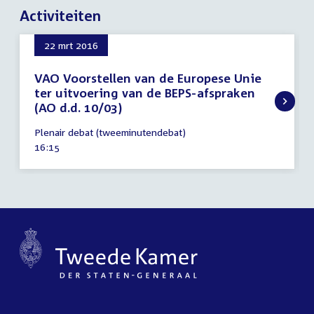
Activiteiten
22 mrt 2016
VAO Voorstellen van de Europese Unie
ter uitvoering van de BEPS-afspraken
(AO d.d. 10/03)
22
Plenair debat (tweeminutendebat)
maart
Tijd
16:15
2016
activiteit: