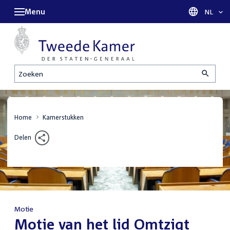
Menu
Taal sel
NL
Zoeken
Home
Kamerstukken
Delen
Motie
:
Motie van het lid Omtzigt