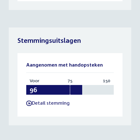
Stemmingsuitslagen
Aangenomen met handopsteken
Voor
:
75
Vereist:
150
Totaal:
96
75
150
Detail stemming
-