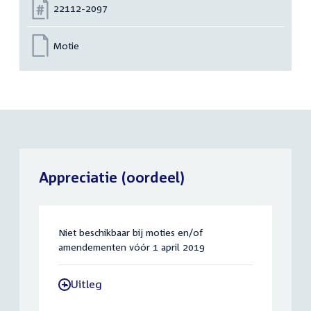
Nummer:
22112-2097
Motie
Appreciatie (oordeel)
Niet beschikbaar bij moties en/of
amendementen vóór 1 april 2019
Uitleg
-