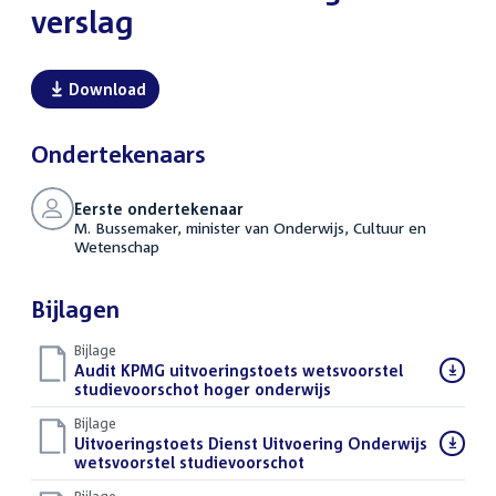
verslag
Download
Ondertekenaars
Eerste ondertekenaar
M. Bussemaker, minister van Onderwijs, Cultuur en
Wetenschap
Bijlagen
Bijlage
Download
Audit KPMG uitvoeringstoets wetsvoorstel
bestand:
studievoorschot hoger onderwijs
(PDF)
Bijlage
Download
Uitvoeringstoets Dienst Uitvoering Onderwijs
bestand:
wetsvoorstel studievoorschot
(PDF)