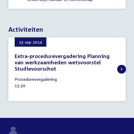
Activiteiten
23 sep 2014
Extra-procedurevergadering Planning
van werkzaamheden wetsvoorstel
Studievoorschot
23
Procedurevergadering
september
Tijd
13:30
2014
activiteit: