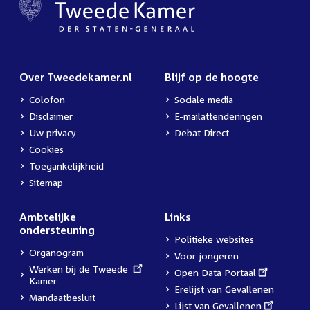
Over Tweedekamer.nl
Blijf op de hoogte
Colofon
Sociale media
Disclaimer
E-mailattenderingen
Uw privacy
Debat Direct
Cookies
Toegankelijkheid
Sitemap
Ambtelijke
Links
ondersteuning
Politieke websites
Organogram
Voor jongeren
External
Werken bij de Tweede
External
Open Data Portaal
link:
Kamer
link:
Erelijst van Gevallenen
Mandaatbesluit
External
Lijst van Gevallenen