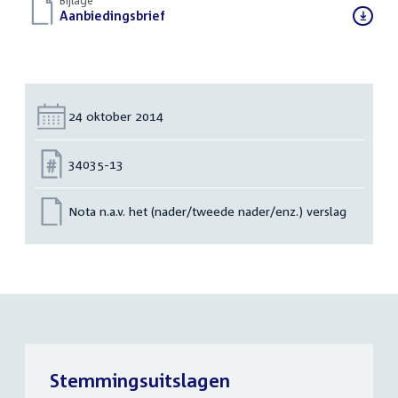
Bijlage
Download
Aanbiedingsbrief
(DOC)
bestand:
Datum:
24 oktober 2014
Nummer:
34035-13
Nota n.a.v. het (nader/tweede nader/enz.) verslag
Stemmingsuitslagen