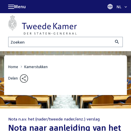
Menu
Taal sel
NL
Zoeken
Home
Kamerstukken
Delen
Nota n.a.v. het (nader/tweede nader/enz.) verslag
:
Nota naar aanleiding van het