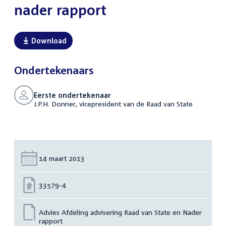
nader rapport
Download
Ondertekenaars
Eerste ondertekenaar
J.P.H. Donner, vicepresident van de Raad van State
Datum:
14 maart 2013
Nummer:
33579-4
Advies Afdeling advisering Raad van State en Nader
rapport