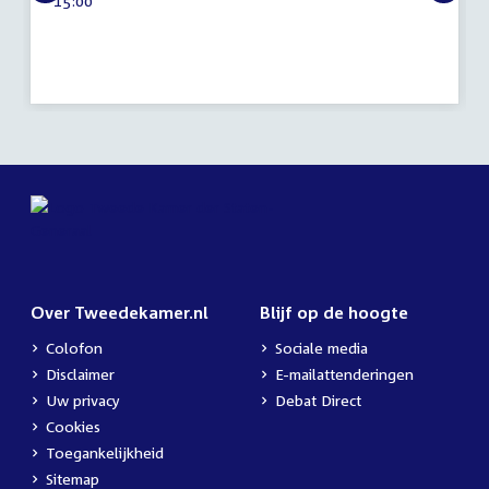
Tijd
15:00
2013
activiteit:
Over Tweedekamer.nl
Blijf op de hoogte
Colofon
Sociale media
Disclaimer
E-mailattenderingen
Uw privacy
Debat Direct
Cookies
Toegankelijkheid
Sitemap