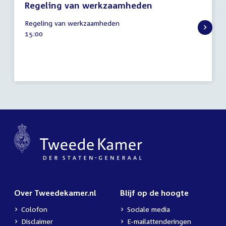
Regeling van werkzaamheden
19
Regeling van werkzaamheden
maart
Tijd
15:00
2013
activiteit:
Over Tweedekamer.nl
Blijf op de hoogte
Colofon
Sociale media
Disclaimer
E-mailattenderingen