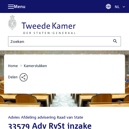
Menu
Taal sel
NL
Zoeken
Home
Kamerstukken
Delen
Advies Afdeling advisering Raad van State
:
33579 Adv RvSt inzake