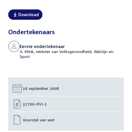
Download
Ondertekenaars
Eerste ondertekenaar
A. Klink, minister van Volksgezondheid, Welzijn en
Sport
Datum:
16 september 2008
Nummer:
31700-XVI-1
Voorstel van wet