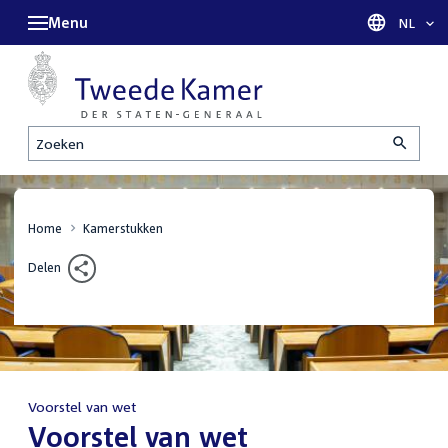
Menu
Taal sel
NL
Zoeken
Home
Kamerstukken
Delen
Voorstel van wet
:
Voorstel van wet