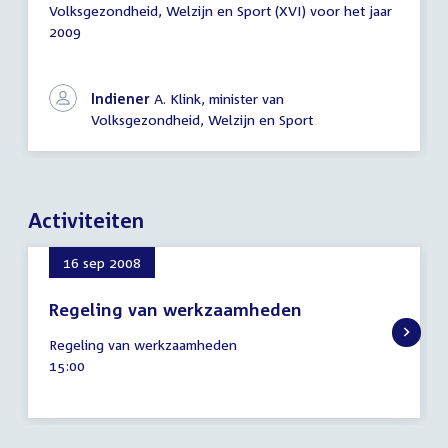
Volksgezondheid, Welzijn en Sport (XVI) voor het jaar
2009
Indiener
A. Klink, minister van
Volksgezondheid, Welzijn en Sport
Activiteiten
16 sep 2008
Regeling van werkzaamheden
16
Regeling van werkzaamheden
september
Tijd
15:00
2008
activiteit: