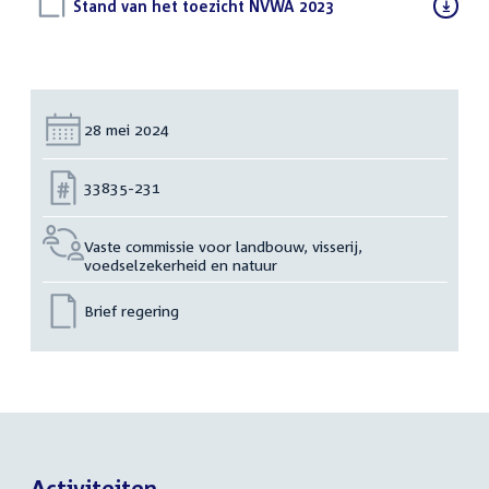
Download
Stand van het toezicht NVWA 2023
(PDF)
bestand:
Datum:
28 mei 2024
Nummer:
33835-231
Vaste commissie voor landbouw, visserij,
voedselzekerheid en natuur
Brief regering
Activiteiten