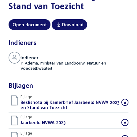
Stand van Toezicht
Open document
Download
Indieners
Indiener
P. Adema, minister van Landbouw, Natuur en
Voedselkwaliteit
Bijlagen
Bijlage
Download
Beslisnota bij Kamerbrief Jaarbeeld NVWA 2023
bestand:
en Stand van Toezicht
(PDF)
Bijlage
Download
Jaarbeeld NVWA 2023
(PDF)
bestand:
Bijlage