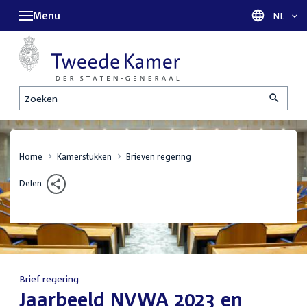
Menu
Taal sel
NL
Zoeken
Home
Kamerstukken
Brieven regering
Delen
Brief regering
:
Jaarbeeld NVWA 2023 en