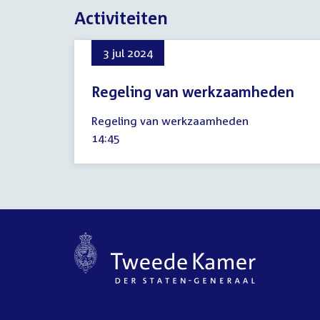
Activiteiten
3 jul 2024
Regeling van werkzaamheden
3
Regeling van werkzaamheden
juli
Tijd
14:45
2024
activiteit: