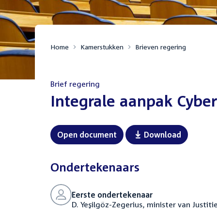
Home
Kamerstukken
Brieven regering
Brief regering
:
Integrale aanpak Cybe
Open document
Download
Ondertekenaars
Eerste ondertekenaar
D. Yeşilgöz-Zegerius, minister van Justiti