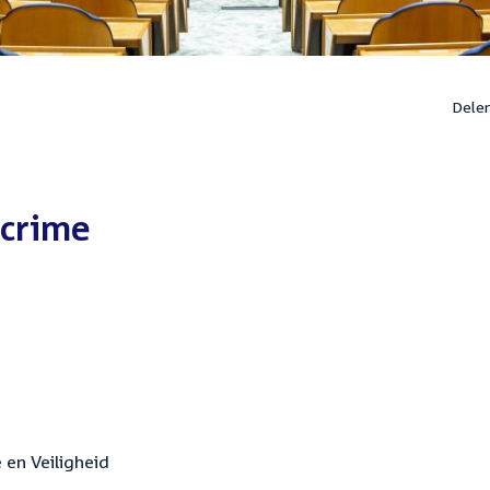
Dele
rcrime
e en Veiligheid