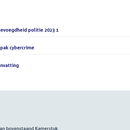
bevoegdheid politie 2023 1
(PDF)
npak cybercrime
(PDF)
nvatting
(PDF)
 aan bovenstaand Kamerstuk.