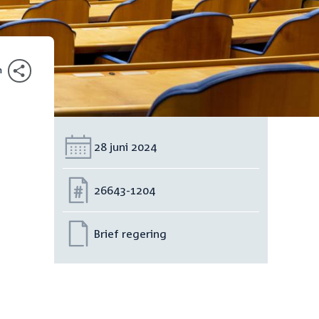
n
Datum:
28 juni 2024
Nummer:
26643-1204
Brief regering