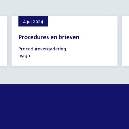
4 jul 2024
Procedures en brieven
4
Procedurevergadering
juli
Tijd
09:30
2024
activiteit: