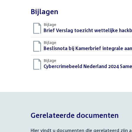
Bijlagen
Bijlage
Download
Brief Verslag toezicht wettelijke hack
bestand:
Bijlage
Download
Beslisnota bij Kamerbrief integrale aa
bestand:
Bijlage
Download
Cybercrimebeeld Nederland 2024 Same
bestand:
Gerelateerde documenten
Hier vindt u documenten die gerelateerd zijn