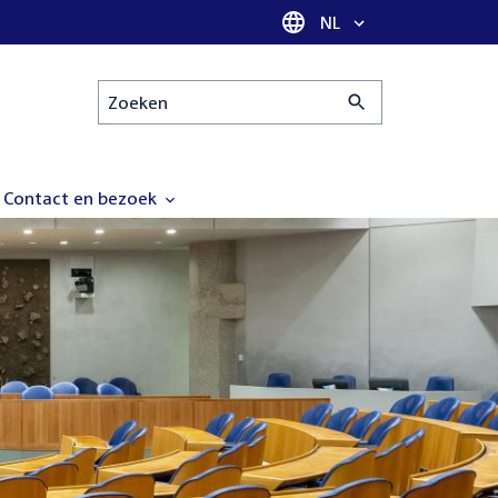
Taal selectie
NL
Zoeken
Contact en bezoek