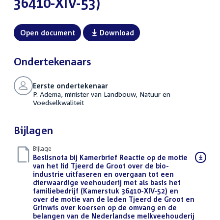
36410-XIV-53)
Open document
Download
Ondertekenaars
Eerste ondertekenaar
P. Adema, minister van Landbouw, Natuur en
Voedselkwaliteit
Bijlagen
Bijlage
Download
Beslisnota bij Kamerbrief Reactie op de motie
bestand:
van het lid Tjeerd de Groot over de bio-
industrie uitfaseren en overgaan tot een
dierwaardige veehouderij met als basis het
familiebedrijf (Kamerstuk 36410-XIV-52) en
over de motie van de leden Tjeerd de Groot en
Grinwis over koersen op de omvang en de
belangen van de Nederlandse melkveehouderij