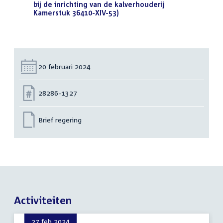
bij de inrichting van de kalverhouderij
Kamerstuk 36410-XIV-53)
(PDF)
Datum:
20 februari 2024
Nummer:
28286-1327
Brief regering
Activiteiten
27 feb 2024