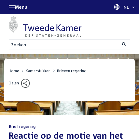
Menu
Taal sel
NL
Zoeken
Home
Kamerstukken
Brieven regering
Delen
Brief regering
:
Reactie op de motie van het