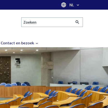
Taal selectie
NL
Zoeken
Contact en bezoek