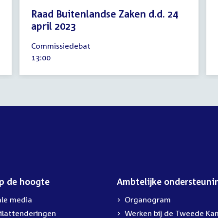
Raad Buitenlandse Zaken d.d. 24
april 2023
20
Commissiedebat
april
Tijd
13:00
2023
activiteit:
op de hoogte
Ambtelijke ondersteuni
ale media
Organogram
ilattenderingen
Werken bij de Tweede Ka