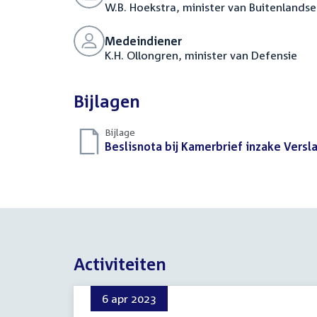
W.B. Hoekstra, minister van Buitenlands
Medeindiener
K.H. Ollongren, minister van Defensie
Bijlagen
Bijlage
Download
Beslisnota bij Kamerbrief inzake Vers
bestand:
Activiteiten
6 apr 2023