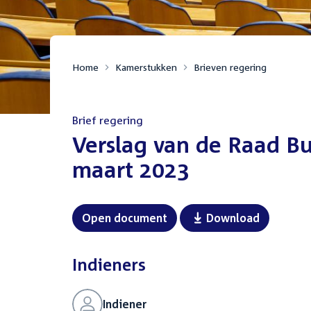
Home
Kamerstukken
Brieven regering
Brief regering
:
Verslag van de Raad B
maart 2023
Open document
Download
Indieners
Indiener