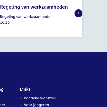
Regeling van werkzaamheden
9
Regeling van werkzaamheden
mei
Tijd
16:20
2023
activiteit:
ng
Links
Politieke websites
mer
Voor jongeren