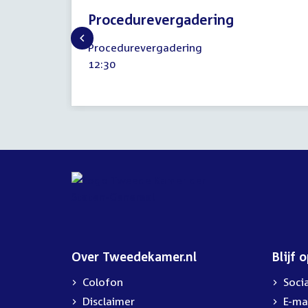
Procedurevergadering
6
Procedurevergadering
april
Tijd
12:30
2023
activiteit:
Over Tweedekamer.nl
Blijf 
Colofon
Soci
Disclaimer
E-ma