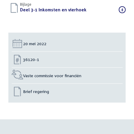
Bijlage
Download
Deel 3-1 Inkomsten en vierhoek
(PDF)
bestand:
Datum:
20 mei 2022
Nummer:
36120-1
Vaste commissie voor financiën
Brief regering