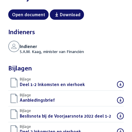
Open document
Download
Indieners
Indiener
S.A.M. Kaag, minister van Financiën
Bijlagen
Bijlage
Download
Deel 1-2 Inkomsten en vierhoek
(PDF)
bestand:
Bijlage
Download
Aanbiedingsbrief
(DOCX)
bestand:
Bijlage
Download
Beslisnota bij de Voorjaarsnota 2022 deel 1-2
(PDF)
bestand:
Bijlage
Download
Deel 2 Inkomsten en vierhoek
(PDF)