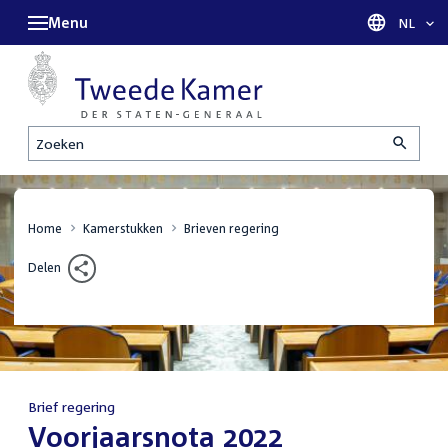
Menu
Taal sel
NL
Zoeken
Home
Kamerstukken
Brieven regering
Delen
Brief regering
:
Voorjaarsnota 2022