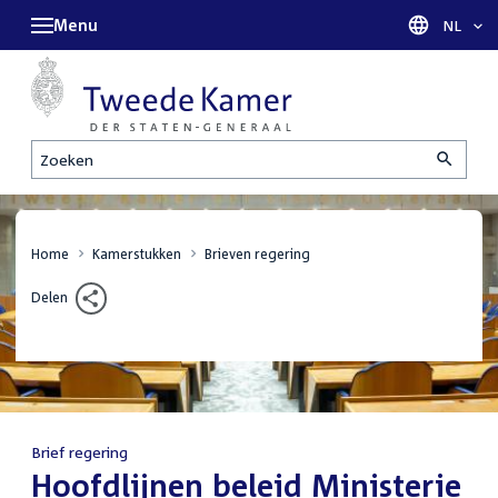
Menu
Taal sel
NL
Zoeken
Home
Kamerstukken
Brieven regering
Delen
Brief regering
:
Hoofdlijnen beleid Ministerie