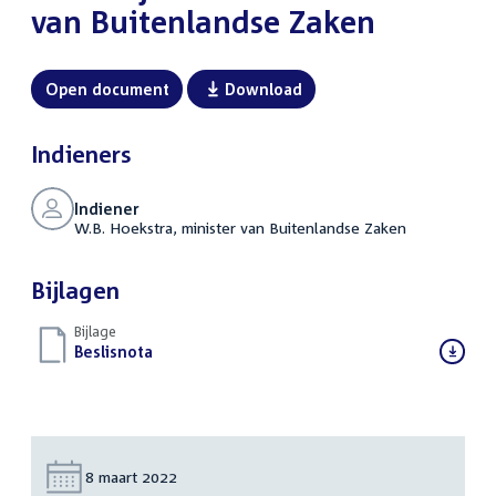
van Buitenlandse Zaken
Open document
Download
Indieners
Indiener
W.B. Hoekstra, minister van Buitenlandse Zaken
Bijlagen
Bijlage
Download
Beslisnota
(PDF)
bestand:
Datum:
8 maart 2022