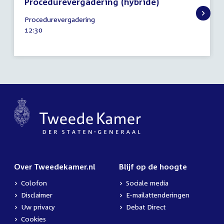
Procedurevergadering (hybride)
10
Procedurevergadering
maart
Tijd
12:30
2022
activiteit:
Over Tweedekamer.nl
Blijf op de hoogte
Colofon
Sociale media
Disclaimer
E-mailattenderingen
Uw privacy
Debat Direct
Cookies