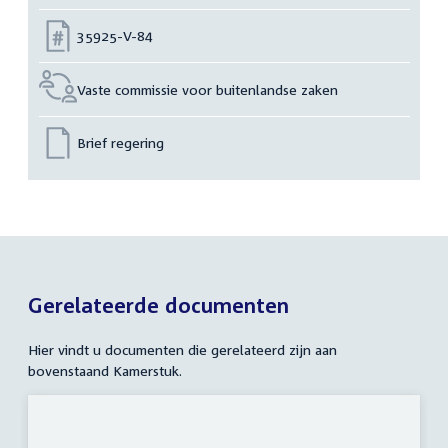
Nummer:
35925-V-84
Vaste commissie voor buitenlandse zaken
Brief regering
Gerelateerde documenten
Hier vindt u documenten die gerelateerd zijn aan
bovenstaand Kamerstuk.