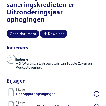
saneringskredieten en
Uitzonderingsjaar
ophogingen
Open document
Download
Indieners
Indiener
A.D. Wiersma, staatssecretaris van Sociale Zaken en
Werkgelegenheid
Bijlagen
Bijlage
Download
Eindrapport ophogingen
(PDF)
bestand:
Bijlage