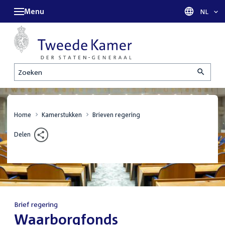
Menu
Taal sel
NL
Zoeken
Home
Kamerstukken
Brieven regering
Delen
Brief regering
:
Waarborgfonds