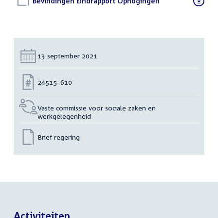
Download
Bevindingen Eindrapport Ophogingen
(PDF)
bestand:
Datum:
13 september 2021
Nummer:
24515-610
Vaste commissie voor sociale zaken en
werkgelegenheid
Brief regering
Activiteiten