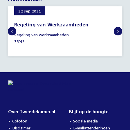
22 sep 2021
Regeling van Werkzaamheden
22
Regeling van werkzaamheden
september
Tijd
15:41
2021
activiteit:
Over Tweedekamer.nl
Blijf op de hoogte
Colofon
Sociale media
Disclaimer
E-mailattenderingen