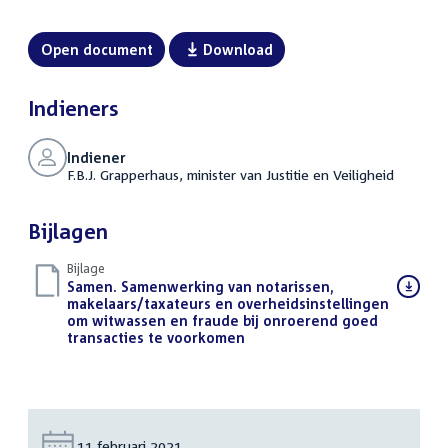
Open document
Download
Indieners
Indiener
F.B.J. Grapperhaus, minister van Justitie en Veiligheid
Bijlagen
Bijlage
Download
Samen. Samenwerking van notarissen,
bestand:
makelaars/taxateurs en overheidsinstellingen
om witwassen en fraude bij onroerend goed
transacties te voorkomen
(PDF)
Datum:
11 februari 2021