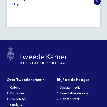
maart
Tijd
18:30
2021
activiteit:
Over Tweedekamer.nl
Blijf op de hoogte
Colofon
Sociale media
Disclaimer
E-mailattenderingen
Uw privacy
Debat Direct
Cookies