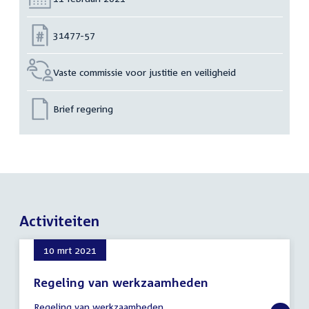
Nummer:
31477-57
Vaste commissie voor justitie en veiligheid
Brief regering
Activiteiten
10 mrt 2021
Regeling van werkzaamheden
10
Regeling van werkzaamheden