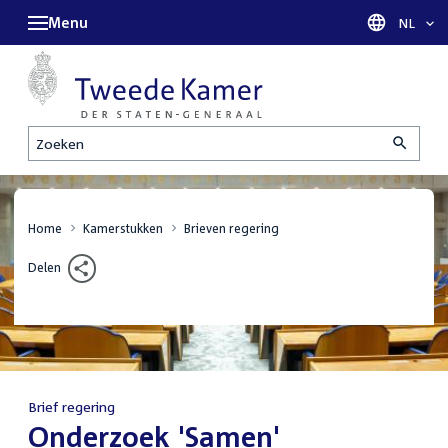
Menu
Taal sel
NL
Zoeken
Home
Kamerstukken
Brieven regering
Delen
Brief regering
:
Onderzoek 'Samen'