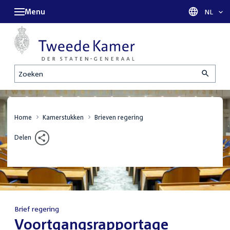
Menu
Taal sel
NL
Zoeken
Home
Kamerstukken
Brieven regering
Delen
Brief regering
:
Voortgangsrapportage