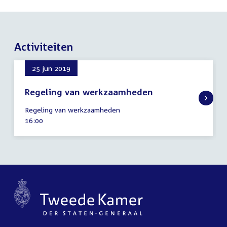
Activiteiten
25 jun 2019
Regeling van werkzaamheden
25
Regeling van werkzaamheden
juni
Tijd
16:00
2019
activiteit: