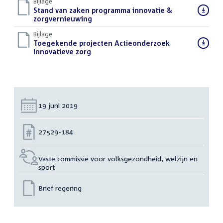
Bijlage
Download
Stand van zaken programma innovatie &
bestand:
zorgvernieuwing
(PDF)
Bijlage
Download
Toegekende projecten Actieonderzoek
bestand:
Innovatieve zorg
(PDF)
Datum:
19 juni 2019
Nummer:
27529-184
Vaste commissie voor volksgezondheid, welzijn en
sport
Brief regering