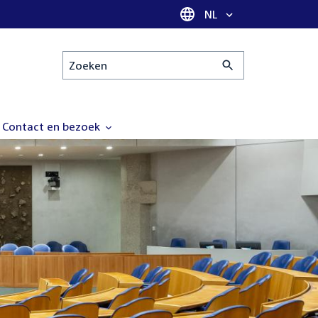
Taal selectie
NL
Zoeken
Contact en bezoek