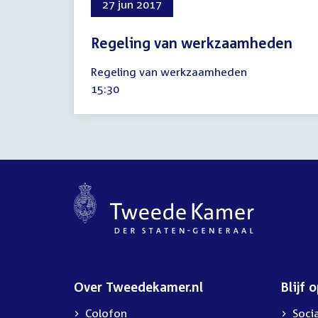
27 jun 2017
Regeling van werkzaamheden
27
Regeling van werkzaamheden
juni
Tijd
15:30
2017
activiteit:
Over Tweedekamer.nl
Blijf 
Colofon
Soci