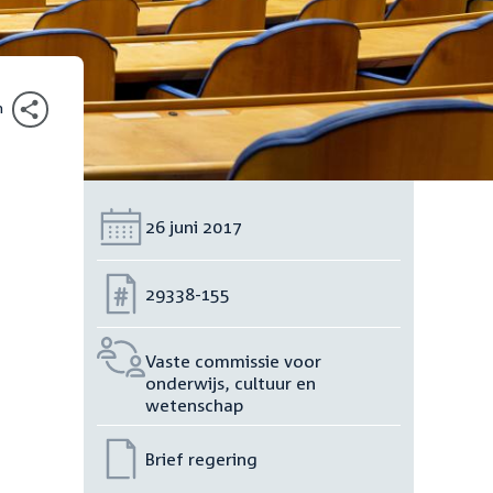
n
Datum:
26 juni 2017
Nummer:
29338-155
Vaste commissie voor
onderwijs, cultuur en
wetenschap
Brief regering