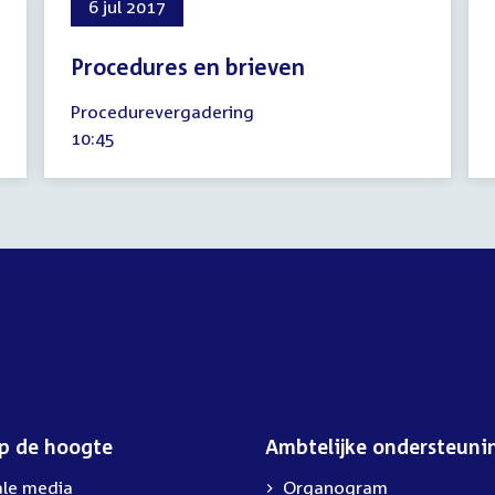
6 jul 2017
Procedures en brieven
6
Procedurevergadering
juli
Tijd
10:45
2017
activiteit:
op de hoogte
Ambtelijke ondersteuni
ale media
Organogram