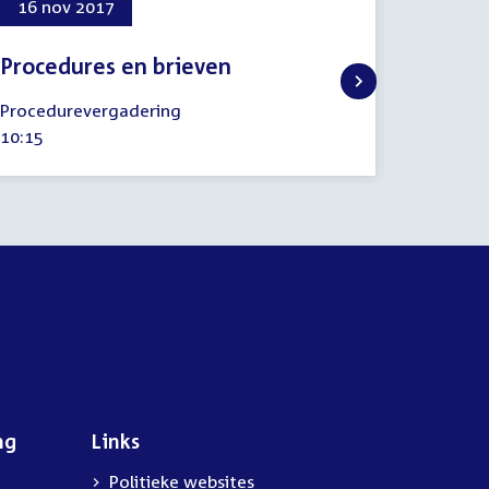
16 nov 2017
6 jun 
Procedures en brieven
Weten
16
6
Procedurevergadering
Algemee
november
juni
Tijd
10:15
Tijd
11:00
2017
2018
activiteit:
activitei
ng
Links
Politieke websites