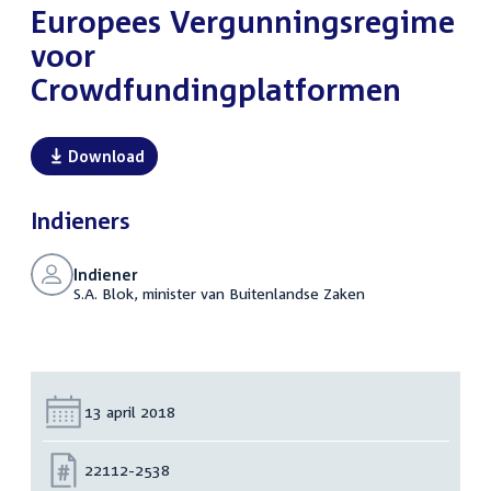
Europees Vergunningsregime
voor
Crowdfundingplatformen
Download
Indieners
Indiener
S.A. Blok, minister van Buitenlandse Zaken
Datum:
13 april 2018
Nummer:
22112-2538