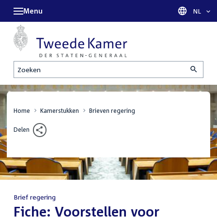
Menu
Taal sel
NL
Zoeken
Home
Kamerstukken
Brieven regering
Delen
Brief regering
:
Fiche: Voorstellen voor