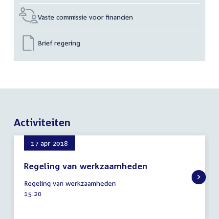
Vaste commissie voor financiën
Brief regering
Activiteiten
17 apr 2018
Regeling van werkzaamheden
17
Regeling van werkzaamheden
april
Tijd
15:20
2018
activiteit: