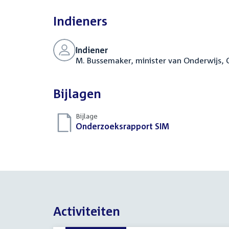
Indieners
Indiener
M. Bussemaker, minister van Onderwijs,
Bijlagen
Bijlage
Download
Onderzoeksrapport SIM
(PDF)
bestand:
Activiteiten