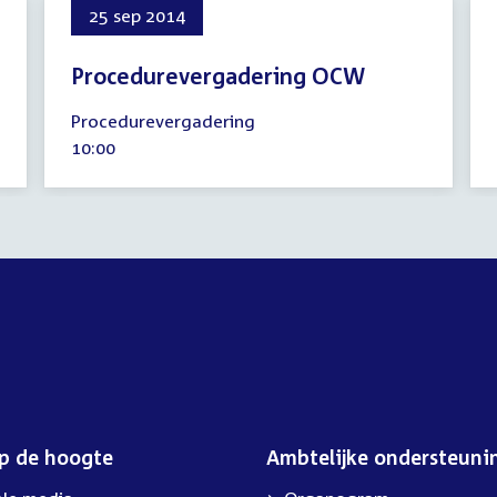
25 sep 2014
Procedurevergadering OCW
25
Procedurevergadering
september
Tijd
10:00
2014
activiteit:
op de hoogte
Ambtelijke ondersteuni