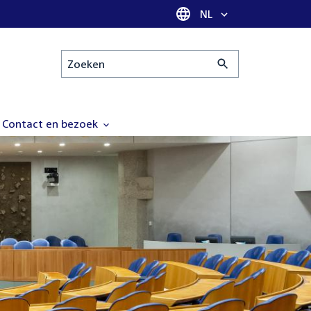
Taal selectie
NL
Zoeken
Contact en bezoek