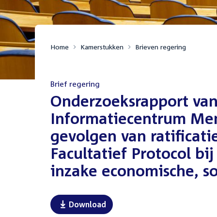
Home
Kamerstukken
Brieven regering
Brief regering
:
Onderzoeksrapport van
Informatiecentrum Mens
gevolgen van ratificat
Facultatief Protocol bi
inzake economische, soc
Download