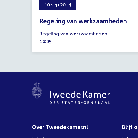
10 sep 2014
Regeling van werkzaamheden
10
Regeling van werkzaamheden
september
Tijd
14:05
2014
activiteit:
Over Tweedekamer.nl
Blijf 