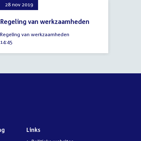
28 nov 2019
Regeling van werkzaamheden
28
Regeling van werkzaamheden
november
Tijd
14:45
2019
activiteit:
ng
Links