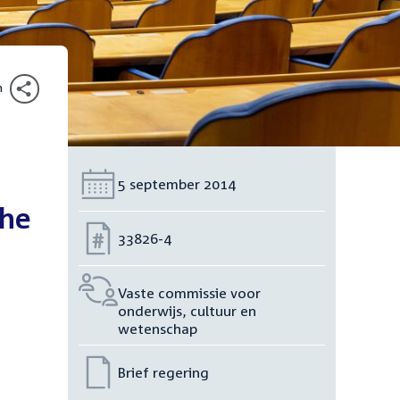
n
Datum:
5 september 2014
che
Nummer:
33826-4
Vaste commissie voor
onderwijs, cultuur en
wetenschap
Brief regering