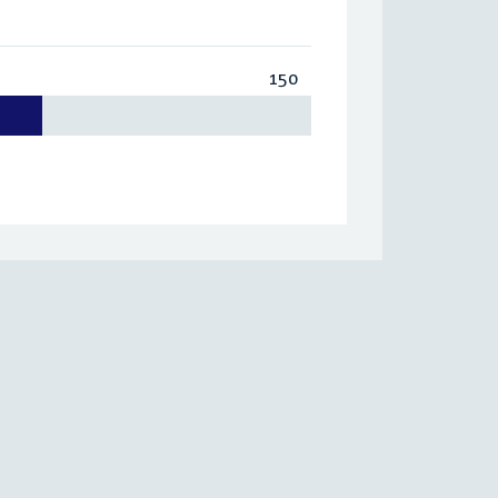
150
Totaal:
150