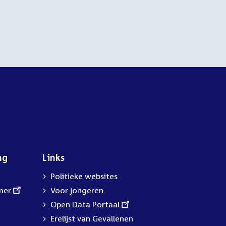
ng
Links
Politieke websites
mer
Voor jongeren
External
Open Data Portaal
link:
Erelijst van Gevallenen