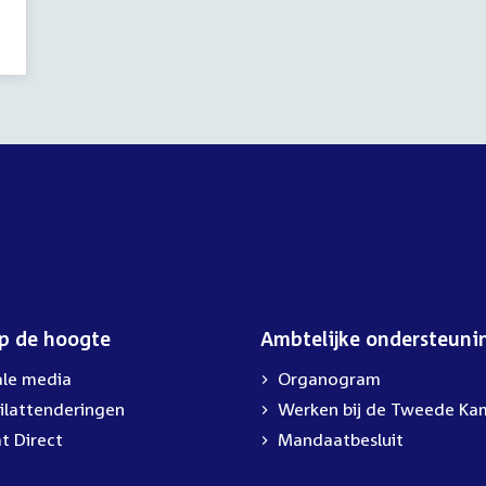
op de hoogte
Ambtelijke ondersteuni
ale media
Organogram
ilattenderingen
External
Werken bij de Tweede Ka
link:
t Direct
Mandaatbesluit