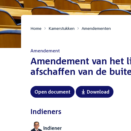
Home
Kamerstukken
Amendementen
Amendement
:
Amendement van het lid
afschaffen van de buite
Open document
Download
Indieners
Indiener