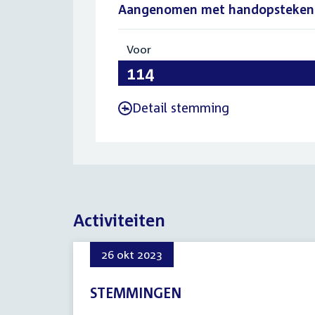
Aangenomen met handopsteken
Voor
:
114
Detail stemming
-
Activiteiten
26 okt 2023
STEMMINGEN
26