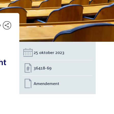
n
Datum:
25 oktober 2023
ht
Nummer:
36418-69
Amendement