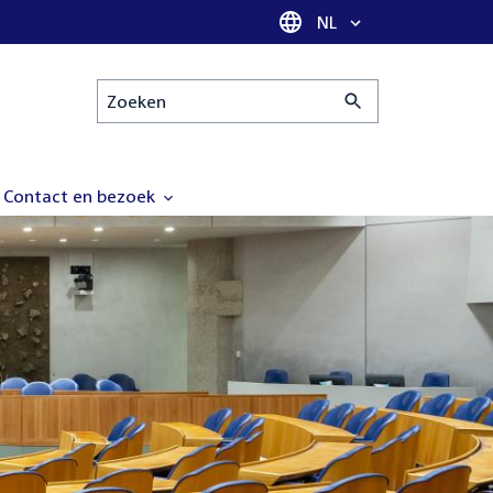
Taal selectie
NL
Zoeken
Contact en bezoek