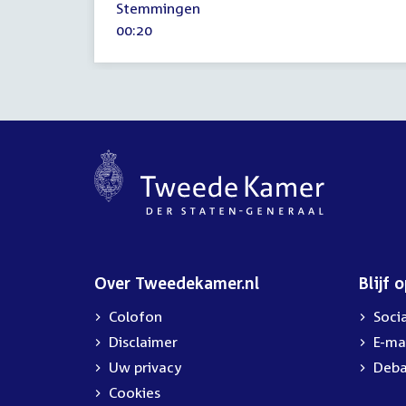
Stemmingen
oktober
Tijd
00:20
2023
activiteit:
Over Tweedekamer.nl
Blijf 
Colofon
Soci
Disclaimer
E-ma
Uw privacy
Deba
Cookies