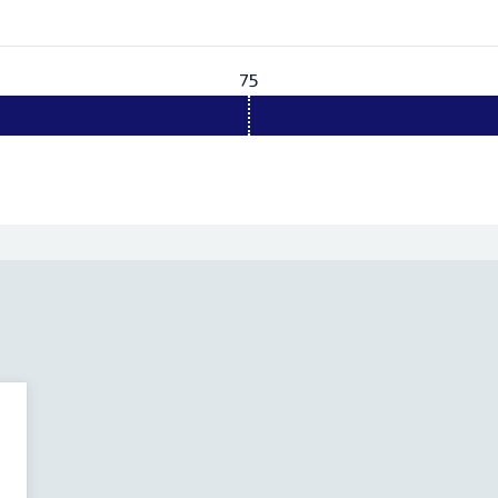
75
Vereist:
75