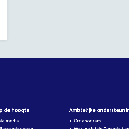
op de hoogte
Ambtelijke ondersteuni
ale media
Organogram
ilattenderingen
External
Werken bij de Tweede Ka