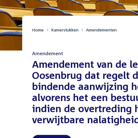
Home
Kamerstukken
Amendementen
Amendement
:
Amendement van de le
Oosenbrug dat regelt 
bindende aanwijzing h
alvorens het een bestu
indien de overtreding h
verwijtbare nalatighei