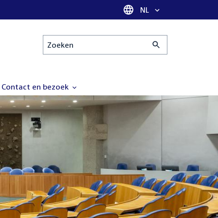
Taal selectie
NL
Zoeken
Contact en bezoek