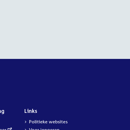
ng
Links
Politieke websites
mer
Voor jongeren