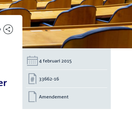
n
Datum:
4 februari 2015
Nummer:
33662-16
er
Amendement