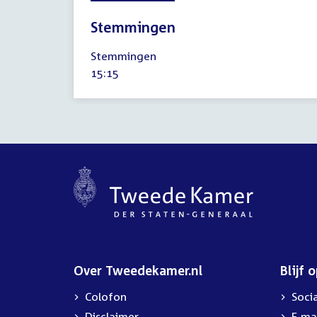
Stemmingen
10
Stemmingen
februari
Tijd
15:15
2015
activiteit:
Over Tweedekamer.nl
Blijf 
Colofon
Soci
Disclaimer
E-ma