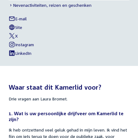
Nevenactiviteiten, reizen en geschenken
E-mail
Laura
Links
Bromet
Site
naar
van
Laura
X
sociale
van
Bromet
Laura
Instagram
media
van
Bromet
Laura
LinkedIn
van
Bromet
Laura
Bromet
Waar staat dit Kamerlid voor?
Drie vragen aan Laura Bromet.
1. Wat is uw persoonlijke drijfveer om Kamerlid te
zijn?
Ik heb ontzettend veel geluk gehad in mijn leven. Ik vind het
fijn om iets terug te doen voor de publieke zaak, voor