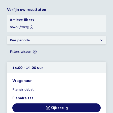
Verfijn uw resultaten
Verfijn
Actieve filters
uw
verwijder
06/06/2023
resultaten
filter
Kies periode
Filters wissen
14:00 - 15:00 uur
Vragenuur
Tijd
Plenair debat
vergadering
14:00
Plenaire zaal
-
15:00
Kijk terug
External link:
uur