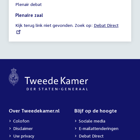
Plenair debat
vergadering
17:00
Plenaire zaal
-
Kijk terug link niet gevonden. Zoek op:
External
Debat Direct
23:32
link:
uur
Over Tweedekamer.nl
Blijf op de hoogte
Colofon
Sociale media
Disclaimer
E-mailattenderingen
Uw privacy
Debat Direct