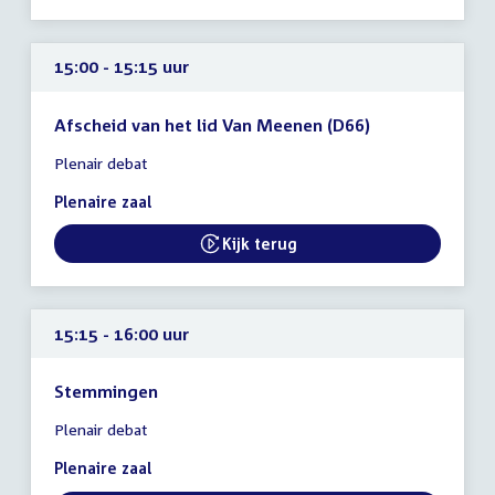
15:00 - 15:15 uur
Afscheid van het lid Van Meenen (D66)
Tijd
Plenair debat
vergadering
15:00
Plenaire zaal
-
15:15
Kijk terug
External link:
uur
15:15 - 16:00 uur
Stemmingen
Tijd
Plenair debat
vergadering
15:15
Plenaire zaal
-