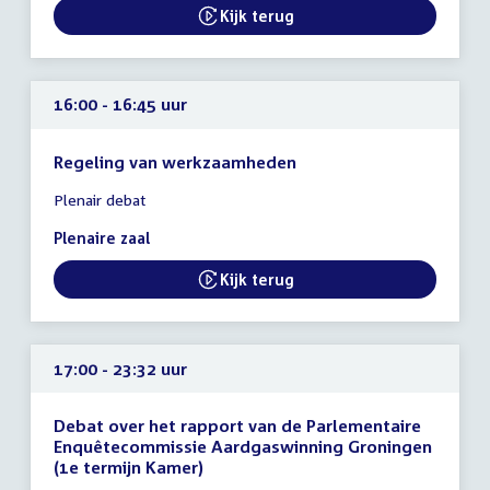
16:00
Kijk terug
External link:
uur
16:00 - 16:45 uur
Regeling van werkzaamheden
Tijd
Plenair debat
vergadering
16:00
Plenaire zaal
-
16:45
Kijk terug
External link:
uur
17:00 - 23:32 uur
Debat over het rapport van de Parlementaire
Enquêtecommissie Aardgaswinning Groningen
(1e termijn Kamer)
Tijd