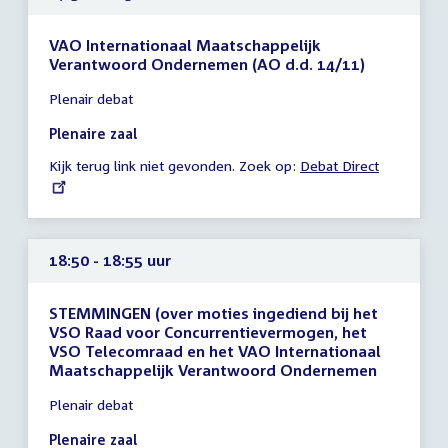
VAO Internationaal Maatschappelijk
Verantwoord Ondernemen (AO d.d. 14/11)
Tijd
Plenair debat
vergadering
17:50
Plenaire zaal
-
Kijk terug link niet gevonden. Zoek op:
External
Debat Direct
18:30
link:
uur
18:50 - 18:55 uur
STEMMINGEN (over moties ingediend bij het
VSO Raad voor Concurrentievermogen, het
VSO Telecomraad en het VAO Internationaal
Maatschappelijk Verantwoord Ondernemen
Tijd
Plenair debat
vergadering
18:50
Plenaire zaal