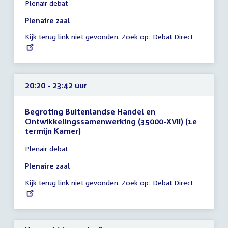
Plenair debat
vergadering
20:05
Plenaire zaal
-
Kijk terug link niet gevonden. Zoek op:
External
Debat Direct
20:20
link:
uur
20:20 - 23:42 uur
Begroting Buitenlandse Handel en
Ontwikkelingssamenwerking (35000-XVII) (1e
termijn Kamer)
Tijd
Plenair debat
vergadering
20:20
Plenaire zaal
-
Kijk terug link niet gevonden. Zoek op:
External
Debat Direct
23:42
link:
uur