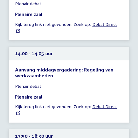
Plenair debat
vergadering
10:50
Plenaire zaal
-
Kijk terug link niet gevonden. Zoek op:
External
Debat Direct
17:30
link:
uur
14:00 - 14:05 uur
Aanvang middagvergadering: Regeling van
werkzaamheden
Tijd
Plenair debat
vergadering
14:00
Plenaire zaal
-
Kijk terug link niet gevonden. Zoek op:
External
Debat Direct
14:05
link:
uur
17:50 - 18:30 uur