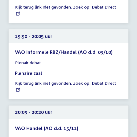
-
Kijk terug link niet gevonden. Zoek op:
External
Debat Direct
18:55
link:
uur
19:50 - 20:05 uur
VAO Informele RBZ/Handel (AO d.d. 03/10)
Tijd
Plenair debat
vergadering
19:50
Plenaire zaal
-
Kijk terug link niet gevonden. Zoek op:
External
Debat Direct
20:05
link:
uur
20:05 - 20:20 uur
VAO Handel (AO d.d. 15/11)
Tijd