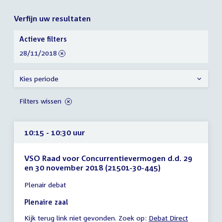
Verfijn uw resultaten
Verfijn
Actieve filters
uw
verwijder
28/11/2018
resultaten
filter
Kies periode
Filters wissen
10:15 - 10:30 uur
VSO Raad voor Concurrentievermogen d.d. 29
en 30 november 2018 (21501-30-445)
Tijd
Plenair debat
vergadering
10:15
Plenaire zaal
-
Kijk terug link niet gevonden. Zoek op:
External
Debat Direct
10:30