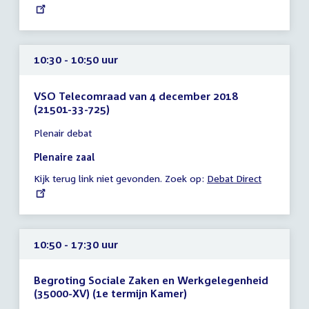
link:
uur
10:30 - 10:50 uur
VSO Telecomraad van 4 december 2018
(21501-33-725)
Tijd
Plenair debat
vergadering
10:30
Plenaire zaal
-
Kijk terug link niet gevonden. Zoek op:
External
Debat Direct
10:50
link:
uur
10:50 - 17:30 uur
Begroting Sociale Zaken en Werkgelegenheid
(35000-XV) (1e termijn Kamer)
Tijd