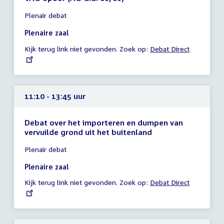
Tijd
Plenair debat
vergadering
10:45
Plenaire zaal
-
Kijk terug link niet gevonden. Zoek op:
External
Debat Direct
11:10
link:
uur
11:10 - 13:45 uur
Debat over het importeren en dumpen van
vervuilde grond uit het buitenland
Tijd
Plenair debat
vergadering
11:10
Plenaire zaal
-
Kijk terug link niet gevonden. Zoek op:
External
Debat Direct
13:45
link:
uur