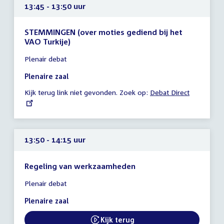
13:45 - 13:50 uur
STEMMINGEN (over moties gediend bij het
VAO Turkije)
Tijd
Plenair debat
vergadering
13:45
Plenaire zaal
-
Kijk terug link niet gevonden. Zoek op:
External
Debat Direct
13:50
link:
uur
13:50 - 14:15 uur
Regeling van werkzaamheden
Tijd
Plenair debat
vergadering
13:50
Plenaire zaal
-
14:15
Kijk terug