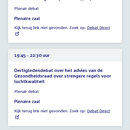
Tijd
Plenair debat
vergadering
19:20
Plenaire zaal
-
Kijk terug link niet gevonden. Zoek op:
External
Debat Direct
19:45
link:
uur
19:45 - 22:30 uur
Dertigledendebat over het advies van de
Gezondheidsraad over strengere regels voor
luchtkwaliteit
Tijd
Plenair debat
vergadering
19:45
Plenaire zaal
-
Kijk terug link niet gevonden. Zoek op:
External
Debat Direct
22:30
link:
uur