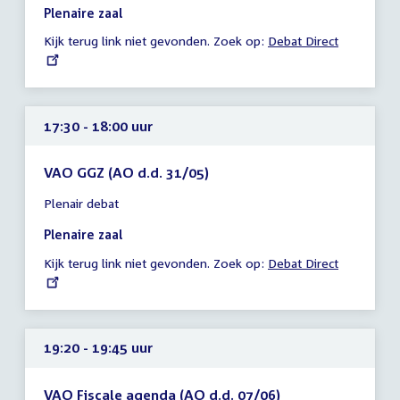
17:00
Plenaire zaal
-
Kijk terug link niet gevonden. Zoek op:
External
Debat Direct
17:30
link:
uur
17:30 - 18:00 uur
VAO GGZ (AO d.d. 31/05)
Tijd
Plenair debat
vergadering
17:30
Plenaire zaal
-
Kijk terug link niet gevonden. Zoek op:
External
Debat Direct
18:00
link:
uur
19:20 - 19:45 uur
VAO Fiscale agenda (AO d.d. 07/06)