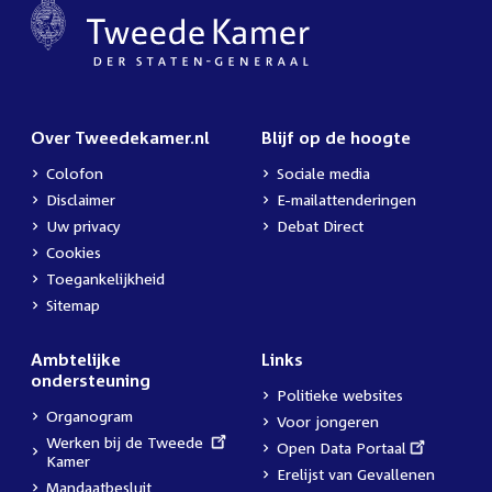
Over Tweedekamer.nl
Blijf op de hoogte
Colofon
Sociale media
Disclaimer
E-mailattenderingen
Uw privacy
Debat Direct
Cookies
Toegankelijkheid
Sitemap
Ambtelijke
Links
ondersteuning
Politieke websites
Organogram
Voor jongeren
External
Werken bij de Tweede
External
Open Data Portaal
link:
Kamer
link:
Erelijst van Gevallenen
Mandaatbesluit