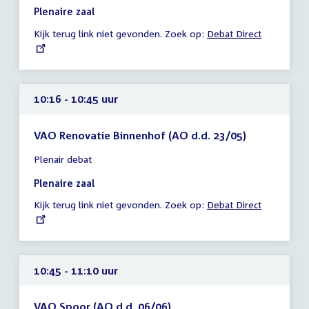
10:15
Plenaire zaal
-
Kijk terug link niet gevonden. Zoek op:
External
Debat Direct
10:16
link:
uur
10:16 - 10:45 uur
VAO Renovatie Binnenhof (AO d.d. 23/05)
Tijd
Plenair debat
vergadering
10:16
Plenaire zaal
-
Kijk terug link niet gevonden. Zoek op:
External
Debat Direct
10:45
link:
uur
10:45 - 11:10 uur
VAO Spoor (AO d.d. 06/06)