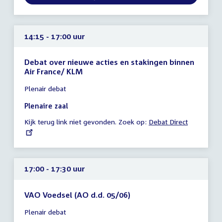
External link:
uur
14:15 - 17:00 uur
Debat over nieuwe acties en stakingen binnen
Air France/ KLM
Tijd
Plenair debat
vergadering
14:15
Plenaire zaal
-
Kijk terug link niet gevonden. Zoek op:
External
Debat Direct
17:00
link:
uur
17:00 - 17:30 uur
VAO Voedsel (AO d.d. 05/06)
Tijd
Plenair debat
vergadering