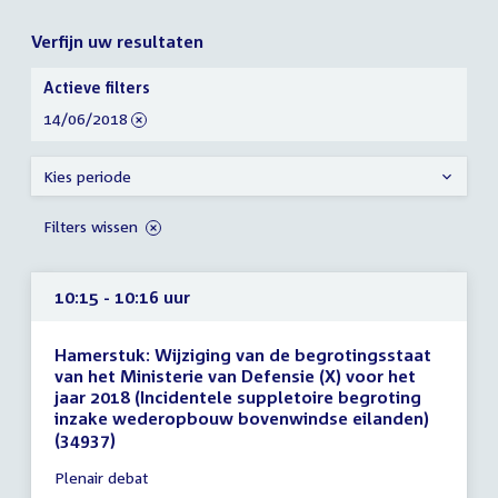
Verfijn uw resultaten
Verfijn
Actieve filters
uw
verwijder
14/06/2018
resultaten
filter
Kies periode
Filters wissen
10:15 - 10:16 uur
Hamerstuk: Wijziging van de begrotingsstaat
van het Ministerie van Defensie (X) voor het
jaar 2018 (Incidentele suppletoire begroting
inzake wederopbouw bovenwindse eilanden)
(34937)
Tijd
Plenair debat
vergadering