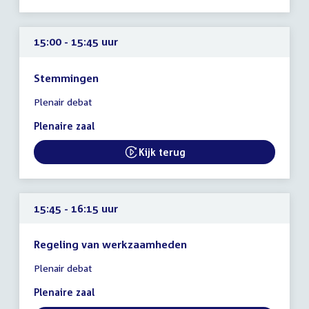
15:00 - 15:45 uur
Stemmingen
Tijd
Plenair debat
vergadering
15:00
Plenaire zaal
-
15:45
Kijk terug
External link:
uur
15:45 - 16:15 uur
Regeling van werkzaamheden
Tijd
Plenair debat
vergadering
15:45
Plenaire zaal
-