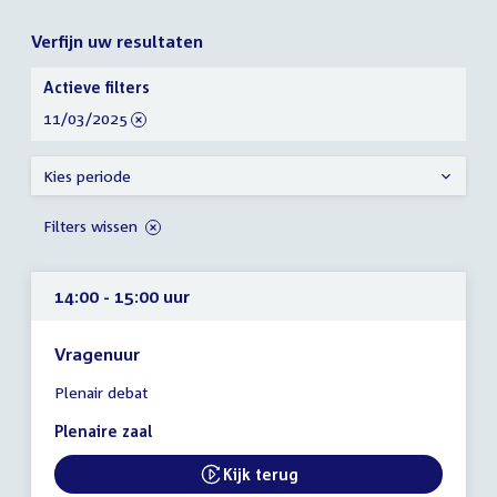
Verfijn uw resultaten
Verfijn
Actieve filters
uw
verwijder
11/03/2025
resultaten
filter
Kies periode
Filters wissen
14:00 - 15:00 uur
Vragenuur
Tijd
Plenair debat
vergadering
14:00
Plenaire zaal
-
15:00
Kijk terug
External link:
uur