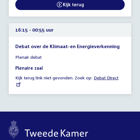
16:15
Kijk terug
External link:
uur
16:15 - 00:55 uur
Debat over de Klimaat-en Energieverkenning
Tijd
Plenair debat
vergadering
16:15
Plenaire zaal
-
Kijk terug link niet gevonden. Zoek op:
External
Debat Direct
00:55
link:
uur