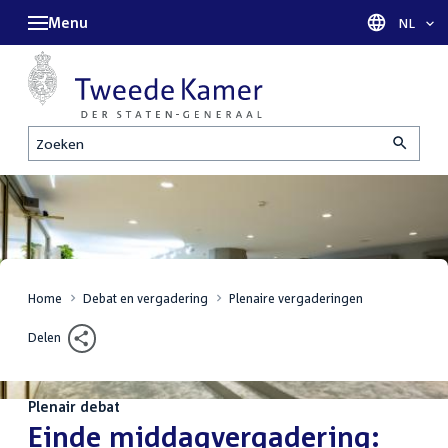
Menu
Taal sel
NL
Zoeken
Home
Debat en vergadering
Plenaire vergaderingen
Delen
Plenair debat
:
Einde middagvergadering: