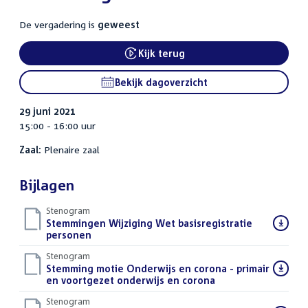
De vergadering is
geweest
Kijk terug
External link:
Bekijk dagoverzicht
29 juni 2021
15:00 - 16:00 uur
Zaal:
Plenaire zaal
Bijlagen
Stenogram
Download
Stemmingen Wijziging Wet basisregistratie
bestand:
personen
()
Stenogram
Download
Stemming motie Onderwijs en corona - primair
bestand:
en voortgezet onderwijs en corona
()
Stenogram