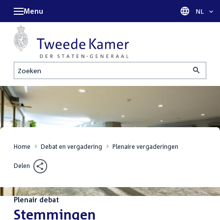
Menu
Taal sel
NL
Zoeken
Home
Debat en vergadering
Plenaire vergaderingen
Delen
Plenair debat
:
Stemmingen