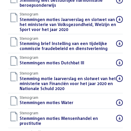
Download
Stemming Wet bestuurlijke harmonisatie
bestand:
beroepsonderwijs
()
Stenogram
Download
Stemmingen moties Jaarverslag en slotwet van
bestand:
het ministerie van Volksgezondheid, Welzijn en
Sport voor het jaar 2020
()
Stenogram
Download
Stemming brief Instelling van een tijdelijke
bestand:
commissie fraudebeleid en dienstverlening
()
Stenogram
Download
Stemmingen moties Dutchbat III
()
bestand:
Stenogram
Download
Stemming motie Jaarverslag en slotwet van het
bestand:
ministerie van Financiën voor het jaar 2020 en
Nationale Schuld 2020
()
Stenogram
Download
Stemmingen moties Water
()
bestand:
Stenogram
Download
Stemmingen moties Mensenhandel en
bestand:
prostitutie
()