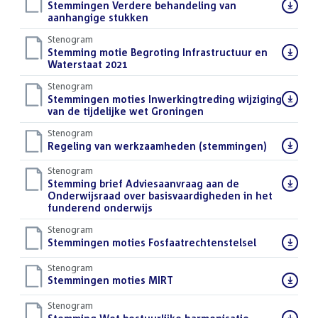
Download
Stemmingen Verdere behandeling van
bestand:
aanhangige stukken
()
Stenogram
Download
Stemming motie Begroting Infrastructuur en
bestand:
Waterstaat 2021
()
Stenogram
Download
Stemmingen moties Inwerkingtreding wijziging
bestand:
van de tijdelijke wet Groningen
()
Stenogram
Download
Regeling van werkzaamheden (stemmingen)
()
bestand:
Stenogram
Download
Stemming brief Adviesaanvraag aan de
bestand:
Onderwijsraad over basisvaardigheden in het
funderend onderwijs
()
Stenogram
Download
Stemmingen moties Fosfaatrechtenstelsel
()
bestand:
Stenogram
Download
Stemmingen moties MIRT
()
bestand:
Stenogram