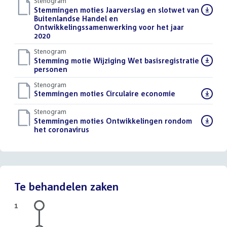
Stenogram
Download
Stemmingen moties Jaarverslag en slotwet van
bestand:
Buitenlandse Handel en
Ontwikkelingssamenwerking voor het jaar
2020
()
Stenogram
Download
Stemming motie Wijziging Wet basisregistratie
bestand:
personen
()
Stenogram
Download
Stemmingen moties Circulaire economie
()
bestand:
Stenogram
Download
Stemmingen moties Ontwikkelingen rondom
bestand:
het coronavirus
()
Te behandelen zaken
1