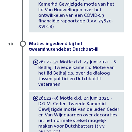
Kamerlid Gewijzigde motie van het
lid Van Houwelingen over het
ontwikkelen van een COVID-19
financiële rapportage (t.v.v. 35830-
XVI-18)
Moties ingediend bij het
10
tweeminutendebat Dutchbat-III
26122-51 Motie d.d. 23 juni 2021 - S.
-
Belhaj, Tweede Kamerlid Motie van
het lid Belhaj c.s. over de dialoog
tussen politici en Dutchbat III-
veteranen
26122-56 Motie d.d. 24 juni 2021 -
-
D.G.M. Ceder, Tweede Kamerlid
Gewijzigde motie van de leden Ceder
en Van Wijngaarden over decoraties
uit het normale stelsel mogelijk
maken voor Dutchbatters (t.v.v.
26122-52)