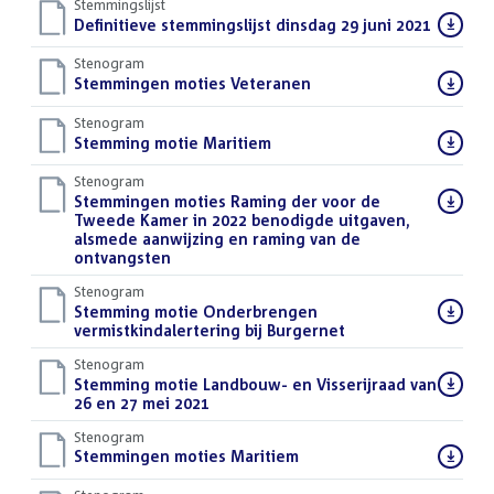
Stemmingslijst
Download
Definitieve stemmingslijst dinsdag 29 juni 2021
()
bestand:
Stenogram
Download
Stemmingen moties Veteranen
()
bestand:
Stenogram
Download
Stemming motie Maritiem
()
bestand:
Stenogram
Download
Stemmingen moties Raming der voor de
bestand:
Tweede Kamer in 2022 benodigde uitgaven,
alsmede aanwijzing en raming van de
ontvangsten
()
Stenogram
Download
Stemming motie Onderbrengen
bestand:
vermistkindalertering bij Burgernet
()
Stenogram
Download
Stemming motie Landbouw- en Visserijraad van
bestand:
26 en 27 mei 2021
()
Stenogram
Download
Stemmingen moties Maritiem
()
bestand: