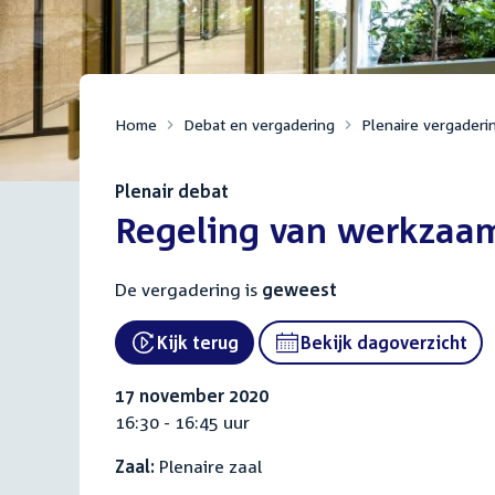
Home
Debat en vergadering
Plenaire vergaderi
Plenair debat
:
Regeling van werkzaa
De vergadering is
geweest
Kijk terug
Bekijk dagoverzicht
External link:
17 november 2020
16:30 - 16:45 uur
Zaal:
Plenaire zaal