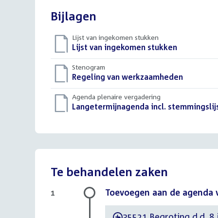
Bijlagen
Lijst van ingekomen stukken
Download
Lijst van ingekomen stukken
()
bestand:
Stenogram
Download
Regeling van werkzaamheden
()
bestand:
Agenda plenaire vergadering
Download
Langetermijnagenda incl. stemmingslij
bestand:
Te behandelen zaken
Toevoegen aan de agenda 
1
35521 Begroting d.d. 8 
-