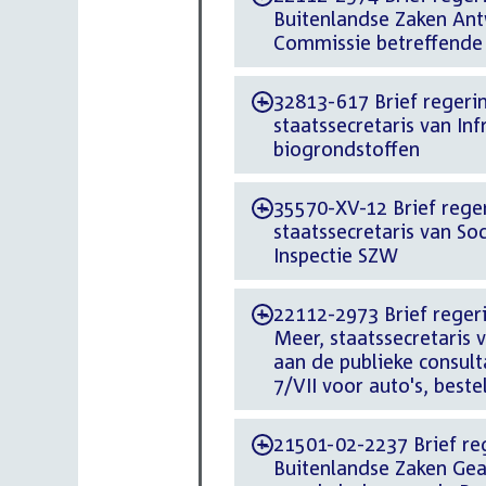
Buitenlandse Zaken Ant
Commissie betreffende d
32813-617 Brief regerin
-
staatssecretaris van I
biogrondstoffen
35570-XV-12 Brief reger
-
staatssecretaris van S
Inspectie SZW
22112-2973 Brief reger
-
Meer, staatssecretaris 
aan de publieke consul
7/VII voor auto's, beste
21501-02-2237 Brief reg
-
Buitenlandse Zaken Ge