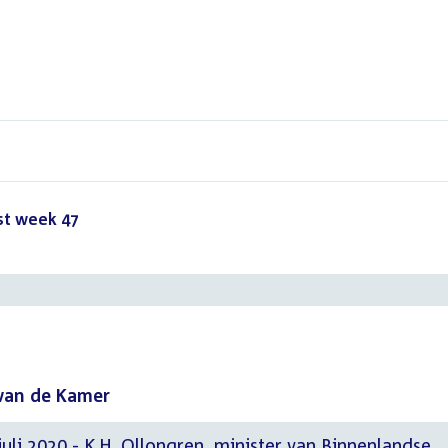
st week 47
()
van de Kamer
juli 2020 - K.H. Ollongren, minister van Binnenlandse