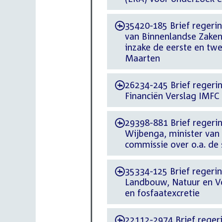
35420-185 Brief regerin
-
van Binnenlandse Zaken 
inzake de eerste en twe
Maarten
26234-245 Brief regerin
-
Financiën Verslag IMFC
29398-881 Brief regeri
-
Wijbenga, minister van
commissie over o.a. de 
35334-125 Brief regerin
-
Landbouw, Natuur en Vo
en fosfaatexcretie
22112-2974 Brief regeri
-