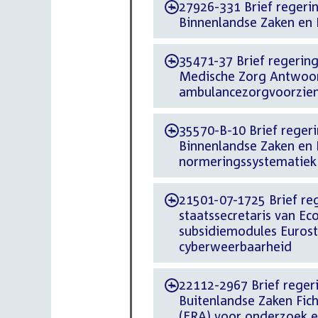
27926-331 Brief regerin
-
Binnenlandse Zaken en 
35471-37 Brief regering
-
Medische Zorg Antwoor
ambulancezorgvoorzien
35570-B-10 Brief regeri
-
Binnenlandse Zaken en K
normeringssystematiek
21501-07-1725 Brief reg
-
staatssecretaris van E
subsidiemodules Eurosta
cyberweerbaarheid
22112-2967 Brief regeri
-
Buitenlandse Zaken Fi
(ERA) voor onderzoek e