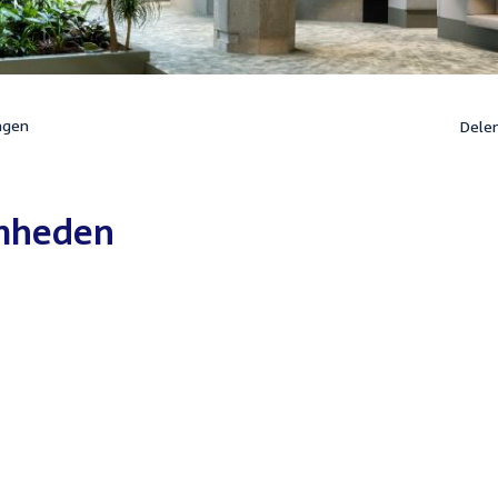
ngen
Dele
mheden