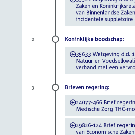
Zaken en Koninkrijksrel
van Binnenlandse Zaken 
incidentele suppletoir
Koninklijke boodschap:
2
35633 Wetgeving d.d. 1
-
Natuur en Voedselkwali
verband met een vervro
Brieven regering:
3
24077-466 Brief regerin
-
Medische Zorg THC-mo
29826-124 Brief regering
-
van Economische Zaken 