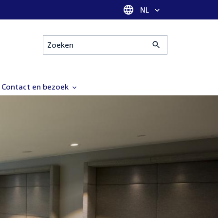
Taal selectie
NL
Zoeken
Contact en bezoek