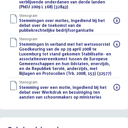
verblijvende onderdanen van derde landen
(PbEU 2009 L 168) (32843)
()
Stenogram
Download
Stemmingen over moties, ingediend bij het
bestand:
debat over de toekomst van de
publiekrechtelijke bedrijfsorganisatie
()
Stenogram
Download
Stemmingen in verband met het wetsvoorstel
bestand:
Goedkeuring van de op 29 april 2008 te
Luxemburg tot stand gekomen Stabilisatie- en
associatieovereenkomst tussen de Europese
Gemeenschappen en hun lidstaten, enerzijds,
en de Republiek Servië, anderzijds, met
Bijlagen en Protocollen (Trb. 2008, 153) (32577)
()
Stenogram
Download
Stemming over een motie, ingediend bij het
bestand:
debat over Werkdruk en bezuiniging ten
aanzien van schoonmakers op ministeries
()