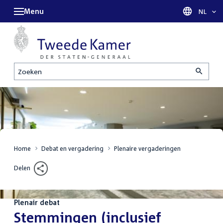
Menu
Taal sel
NL
Zoeken
Home
Debat en vergadering
Plenaire vergaderingen
Delen
Plenair debat
:
Stemmingen (inclusief