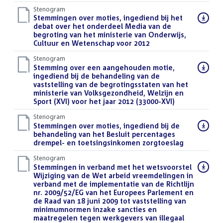
Stenogram
Download
Stemmingen over moties, ingediend bij het
bestand:
debat over het onderdeel Media van de
begroting van het ministerie van Onderwijs,
Cultuur en Wetenschap voor 2012
()
Stenogram
Download
Stemming over een aangehouden motie,
bestand:
ingediend bij de behandeling van de
vaststelling van de begrotingsstaten van het
ministerie van Volksgezondheid, Welzijn en
Sport (XVI) voor het jaar 2012 (33000-XVI)
()
Stenogram
Download
Stemmingen over moties, ingediend bij de
bestand:
behandeling van het Besluit percentages
drempel- en toetsingsinkomen zorgtoeslag
()
Stenogram
Download
Stemmingen in verband met het wetsvoorstel
bestand:
Wijziging van de Wet arbeid vreemdelingen in
verband met de implementatie van de Richtlijn
nr. 2009/52/EG van het Europees Parlement en
de Raad van 18 juni 2009 tot vaststelling van
minimumnormen inzake sancties en
maatregelen tegen werkgevers van illegaal