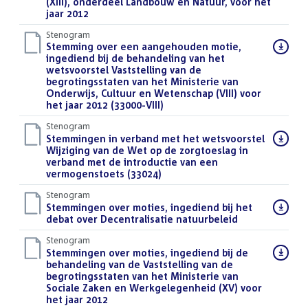
(XIII), onderdeel Landbouw en Natuur, voor het
jaar 2012
()
Stenogram
Download
Stemming over een aangehouden motie,
bestand:
ingediend bij de behandeling van het
wetsvoorstel Vaststelling van de
begrotingsstaten van het Ministerie van
Onderwijs, Cultuur en Wetenschap (VIII) voor
het jaar 2012 (33000-VIII)
()
Stenogram
Download
Stemmingen in verband met het wetsvoorstel
bestand:
Wijziging van de Wet op de zorgtoeslag in
verband met de introductie van een
vermogenstoets (33024)
()
Stenogram
Download
Stemmingen over moties, ingediend bij het
bestand:
debat over Decentralisatie natuurbeleid
()
Stenogram
Download
Stemmingen over moties, ingediend bij de
bestand:
behandeling van de Vaststelling van de
begrotingsstaten van het Ministerie van
Sociale Zaken en Werkgelegenheid (XV) voor
het jaar 2012
()