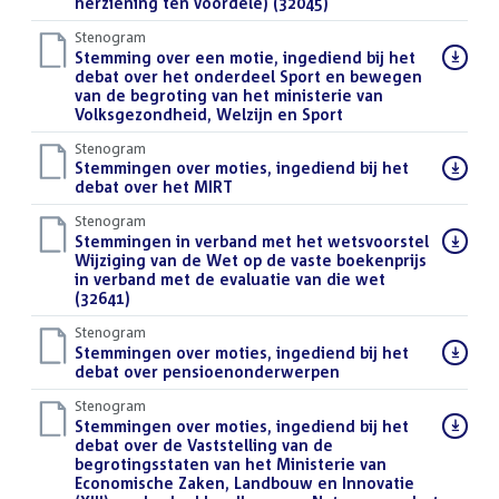
herziening ten voordele) (32045)
()
Stenogram
Download
Stemming over een motie, ingediend bij het
bestand:
debat over het onderdeel Sport en bewegen
van de begroting van het ministerie van
Volksgezondheid, Welzijn en Sport
()
Stenogram
Download
Stemmingen over moties, ingediend bij het
bestand:
debat over het MIRT
()
Stenogram
Download
Stemmingen in verband met het wetsvoorstel
bestand:
Wijziging van de Wet op de vaste boekenprijs
in verband met de evaluatie van die wet
(32641)
()
Stenogram
Download
Stemmingen over moties, ingediend bij het
bestand:
debat over pensioenonderwerpen
()
Stenogram
Download
Stemmingen over moties, ingediend bij het
bestand:
debat over de Vaststelling van de
begrotingsstaten van het Ministerie van
Economische Zaken, Landbouw en Innovatie