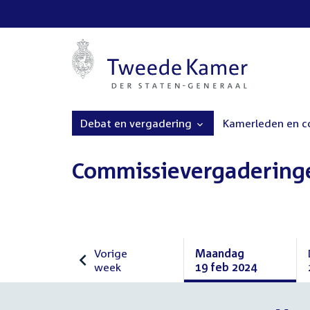
Debat en vergadering
Kamerleden en 
Commissievergadering
Vorige
Maandag
week
19 feb 2024
Vorige
Maandag
week
19
februari