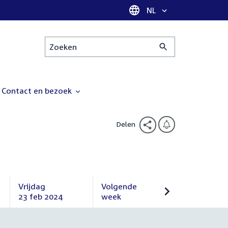
Taal selectie
NL
Zoeken
Contact en bezoek
Delen
Vrijdag
Volgende
23 feb 2024
week
Vrijdag
Volgende
23
week
februari