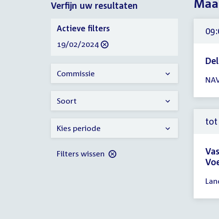
Maan
Verfijn uw resultaten
2024
Verfijn
Actieve filters
09:
uw
verwijder
19/02/2024
resultaten
filter
De
Tijd
Commissie
NAV
ver
09:
Soort
-
23:
tot
Kies periode
uur
Vas
Filters wissen
Voe
Tijd
Lan
ver
tot
10: