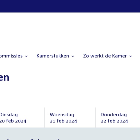
commissies
Kamerstukken
Zo werkt de Kamer
en
Dinsdag
Woensdag
Donderdag
20 feb 2024
21 feb 2024
22 feb 2024
Dinsdag
Woensdag
Donderdag
20
21
22
februari
februari
februari