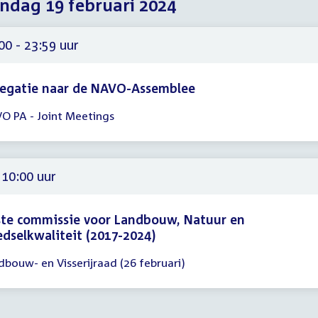
dag 19 februari 2024
2024
2024
2024
00 - 23:59 uur
legatie naar de NAVO-Assemblee
O PA - Joint Meetings
gadering
00
59
 10:00 uur
te commissie voor Landbouw, Natuur en
dselkwaliteit (2017-2024)
dbouw- en Visserijraad (26 februari)
gadering
00