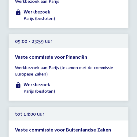
Werkbezoek aan Parijs
vergadering
09:00
Werkbezoek
-
Parijs (besloten)
23:59
uur
09:00 - 23:59 uur
Vaste commissie voor Financiën
Tijd
Werkbezoek aan Parijs (tezamen met de commissie
vergadering
Europese Zaken)
09:00
-
Werkbezoek
23:59
Parijs (besloten)
uur
tot 14:00 uur
Vaste commissie voor Buitenlandse Zaken
Tijd