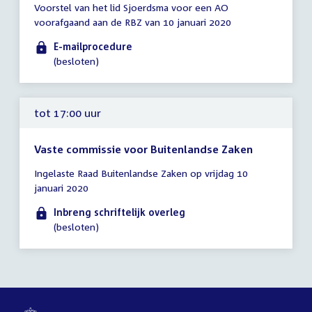
Voorstel van het lid Sjoerdsma voor een AO
vergadering
voorafgaand aan de RBZ van 10 januari 2020
tot
14:00
E-mailprocedure
uur
(besloten)
tot 17:00 uur
Vaste commissie voor Buitenlandse Zaken
Tijd
Ingelaste Raad Buitenlandse Zaken op vrijdag 10
vergadering
januari 2020
tot
17:00
Inbreng schriftelijk overleg
uur
(besloten)