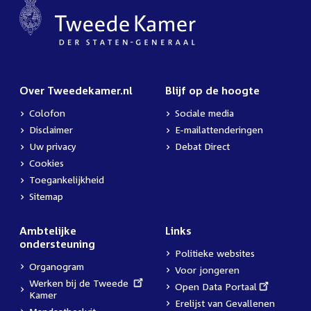
Over Tweedekamer.nl
Blijf op de hoogte
Colofon
Sociale media
Disclaimer
E-mailattenderingen
Uw privacy
Debat Direct
Cookies
Toegankelijkheid
Sitemap
Ambtelijke
Links
ondersteuning
Politieke websites
Organogram
Voor jongeren
External
Werken bij de Tweede
External
Open Data Portaal
link:
Kamer
link:
Erelijst van Gevallenen