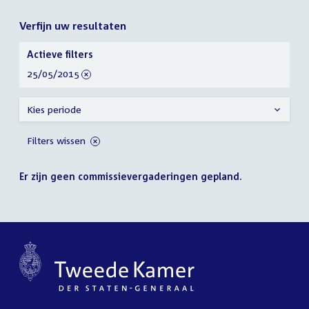
Verfijn uw resultaten
Verfijn
Actieve filters
uw
verwijder
25/05/2015
resultaten
filter
Kies periode
Filters wissen
Er zijn geen commissievergaderingen gepland.