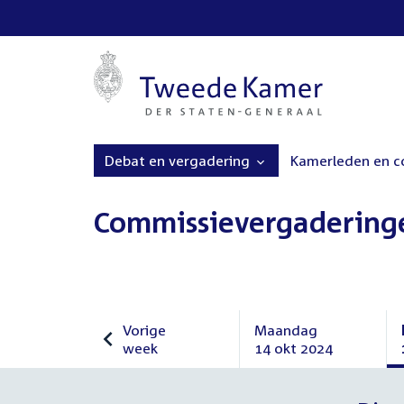
Debat en vergadering
Kamerleden en 
Commissievergadering
Vorige
Maandag
week
14 okt 2024
Vorige
Maandag
week
14
oktober