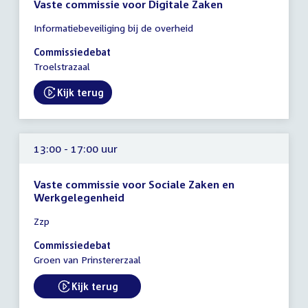
Vaste commissie voor Digitale Zaken
Tijd
Informatiebeveiliging bij de overheid
vergadering
13:00
Commissiedebat
-
Troelstrazaal
16:00
uur
Kijk terug
External link:
13:00 - 17:00 uur
Vaste commissie voor Sociale Zaken en
Werkgelegenheid
Tijd
Zzp
vergadering
13:00
Commissiedebat
-
Groen van Prinstererzaal
17:00
uur
Kijk terug
External link: