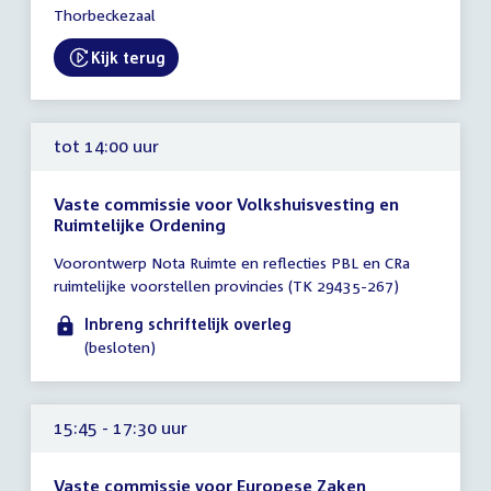
-
Thorbeckezaal
19:00
uur
Kijk terug
External link:
tot 14:00 uur
Vaste commissie voor Volkshuisvesting en
Ruimtelijke Ordening
Tijd
Voorontwerp Nota Ruimte en reflecties PBL en CRa
vergadering
ruimtelijke voorstellen provincies (TK 29435-267)
tot
14:00
Inbreng schriftelijk overleg
uur
(besloten)
15:45 - 17:30 uur
Vaste commissie voor Europese Zaken