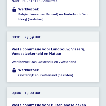
NAVO PA - STCTTS Committee
vergadering
00:01
Werkbezoek
-
België (Leuven en Brussel) en Nederland (Den
23:59
Haag) (besloten)
uur
00:01 - 23:59 uur
Vaste commissie voor Landbouw, Visserij,
Voedselzekerheid en Natuur
Tijd
Werkbezoek aan Oostenrijk en Zwitserland
vergadering
00:01
Werkbezoek
-
Oostenrijk en Zwitserland (besloten)
23:59
uur
09:00 - 13:00 uur
Vaste commissie voor Buitenlandse Zaken