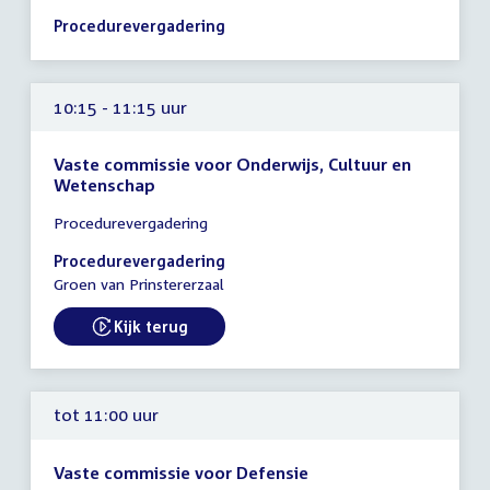
10:00
Procedurevergadering
-
10:15
uur
10:15 - 11:15 uur
Vaste commissie voor Onderwijs, Cultuur en
Wetenschap
Tijd
Procedurevergadering
vergadering
10:15
Procedurevergadering
-
Groen van Prinstererzaal
11:15
uur
Kijk terug
External link:
tot 11:00 uur
Vaste commissie voor Defensie