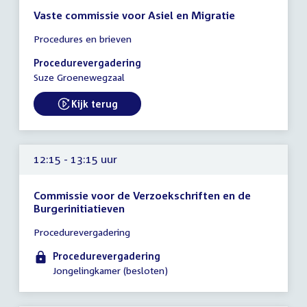
Vaste commissie voor Asiel en Migratie
Tijd
Procedures en brieven
vergadering
12:00
Procedurevergadering
-
Suze Groenewegzaal
13:00
uur
Kijk terug
External link:
12:15 - 13:15 uur
Commissie voor de Verzoekschriften en de
Burgerinitiatieven
Tijd
Procedurevergadering
vergadering
12:15
Procedurevergadering
-
Jongelingkamer (besloten)
13:15
uur