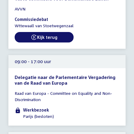
Tijd
AVVN
vergadering
09:00
Commissiedebat
-
Wttewaall van Stoetwegenzaal
13:00
uur
Kijk terug
External link:
09:00 - 17:00 uur
Delegatie naar de Parlementaire Vergadering
van de Raad van Europa
Tijd
Raad van Europa - Committee on Equality and Non-
vergadering
Discrimination
09:00
-
Werkbezoek
17:00
Parijs (besloten)
uur