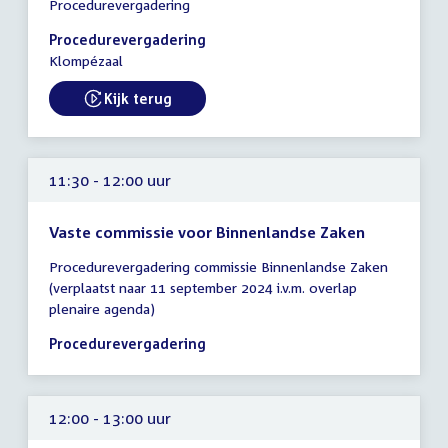
Procedurevergadering
vergadering
11:30
Procedurevergadering
-
Klompézaal
12:15
uur
Kijk terug
External link:
11:30 - 12:00 uur
Vaste commissie voor Binnenlandse Zaken
Tijd
Procedurevergadering commissie Binnenlandse Zaken
vergadering
(verplaatst naar 11 september 2024 i.v.m. overlap
11:30
plenaire agenda)
-
12:00
Procedurevergadering
uur
12:00 - 13:00 uur