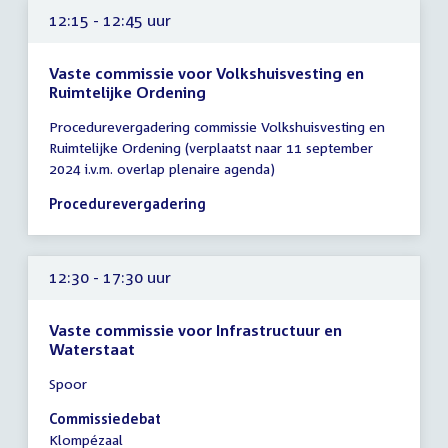
12:15 - 12:45 uur
Vaste commissie voor Volkshuisvesting en
Ruimtelijke Ordening
Tijd
Procedurevergadering commissie Volkshuisvesting en
vergadering
Ruimtelijke Ordening (verplaatst naar 11 september
12:15
2024 i.v.m. overlap plenaire agenda)
-
12:45
Procedurevergadering
uur
12:30 - 17:30 uur
Vaste commissie voor Infrastructuur en
Waterstaat
Tijd
Spoor
vergadering
12:30
Commissiedebat
-
Klompézaal