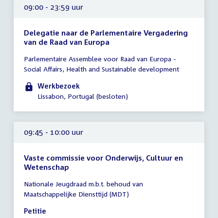
09:00 - 23:59 uur
Delegatie naar de Parlementaire Vergadering
van de Raad van Europa
Tijd
Parlementaire Assemblee voor Raad van Europa -
vergadering
Social Affairs, Health and Sustainable development
09:00
-
Werkbezoek
23:59
Lissabon, Portugal (besloten)
uur
09:45 - 10:00 uur
Vaste commissie voor Onderwijs, Cultuur en
Wetenschap
Tijd
Nationale Jeugdraad m.b.t. behoud van
vergadering
Maatschappelijke Diensttijd (MDT)
09:45
-
Petitie
10:00