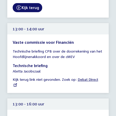
17:30
uur
Kijk terug
External link:
13:00 - 14:00 uur
Vaste commissie voor Financiën
Tijd
Technische briefing CPB over de doorrekening van het
vergadering
Hoofdlijnenakkoord en over de cMEV
13:00
-
Technische briefing
14:00
Aletta Jacobszaal
uur
Kijk terug link niet gevonden. Zoek op:
External
Debat Direct
link:
13:00 - 16:00 uur