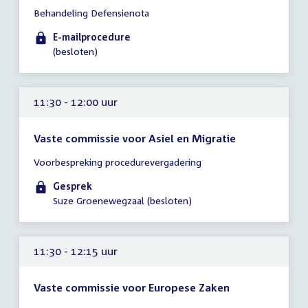
Tijd
Behandeling Defensienota
vergadering
tot
E-mailprocedure
11:00
(besloten)
uur
11:30 - 12:00 uur
Vaste commissie voor Asiel en Migratie
Tijd
Voorbespreking procedurevergadering
vergadering
11:30
Gesprek
-
Suze Groenewegzaal (besloten)
12:00
uur
11:30 - 12:15 uur
Vaste commissie voor Europese Zaken
Tijd