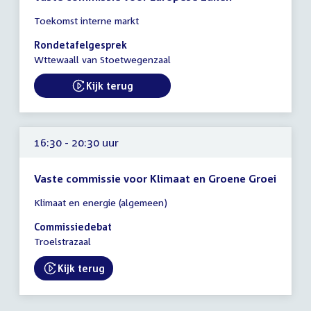
Tijd
Toekomst interne markt
vergadering
15:45
Rondetafelgesprek
-
Wttewaall van Stoetwegenzaal
17:30
uur
Kijk terug
External link:
16:30 - 20:30 uur
Vaste commissie voor Klimaat en Groene Groei
Tijd
Klimaat en energie (algemeen)
vergadering
16:30
Commissiedebat
-
Troelstrazaal
20:30
uur
Kijk terug
External link: