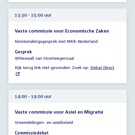
13:30 - 15:00 uur
Vaste commissie voor Economische Zaken
Tijd
Kennismakingsgesprek met MKB-Nederland
vergadering
13:30
Gesprek
-
Wttewaall van Stoetwegenzaal
15:00
Kijk terug link niet gevonden. Zoek op:
External
Debat Direct
uur
link:
14:00 - 19:00 uur
Vaste commissie voor Asiel en Migratie
Tijd
Vreemdelingen- en asielbeleid
vergadering
14:00
Commissiedebat