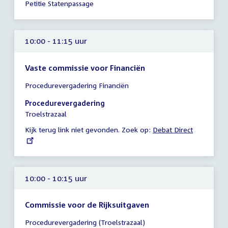
Petitie Statenpassage
uur
10:00 - 11:15 uur
Vaste commissie voor Financiën
Tijd
Procedurevergadering Financiën
vergadering
10:00
Procedurevergadering
-
Troelstrazaal
11:15
Kijk terug link niet gevonden. Zoek op:
External
Debat Direct
uur
link:
10:00 - 10:15 uur
Commissie voor de Rijksuitgaven
Tijd
Procedurevergadering (Troelstrazaal)
vergadering