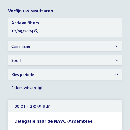
Verfijn uw resultaten
Verfijn
Actieve filters
uw
verwijder
12/09/2024
resultaten
filter
Commissie
Soort
Kies periode
Filters wissen
00:01 - 23:59 uur
Delegatie naar de NAVO-Assemblee
Tijd