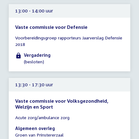
13:00 - 14:00 uur
Vaste commissie voor Defensie
Tijd
Voorbereidingsgroep rapporteurs Jaarverslag Defensie
vergadering
2018
13:00
-
Vergadering
14:00
(besloten)
uur
13:30 - 17:30 uur
Vaste commissie voor Volksgezondheid,
Welzijn en Sport
Tijd
Acute zorg/ambulance zorg
vergadering
13:30
Algemeen overleg
-
Groen van Prinstererzaal