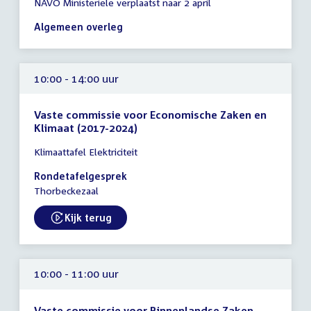
NAVO Ministeriële verplaatst naar 2 april
vergadering
09:00
Algemeen overleg
-
11:00
uur
10:00 - 14:00 uur
Vaste commissie voor Economische Zaken en
Klimaat (2017-2024)
Tijd
Klimaattafel Elektriciteit
vergadering
10:00
Rondetafelgesprek
-
Thorbeckezaal
14:00
uur
Kijk terug
External link:
10:00 - 11:00 uur
Vaste commissie voor Binnenlandse Zaken