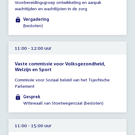
Voorbereidingsgroep ontwikkeling en aanpak
vergadering
wachttijden en wachtlijsten in de zorg
10:30
-
Vergadering
11:30
(besloten)
uur
11:00 - 12:00 uur
Vaste commissie voor Volksgezondheid,
Welzijn en Sport
Tijd
Commissie voor Sociaal beleid van het Tsjechische
vergadering
Parlement
11:00
-
Gesprek
12:00
Wttewaall van Stoetwegenzaal (besloten)
uur
11:00 - 15:00 uur