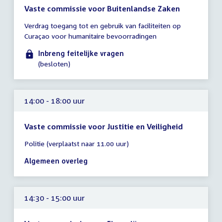
Vaste commissie voor Buitenlandse Zaken
Tijd
Verdrag toegang tot en gebruik van faciliteiten op
vergadering
Curaçao voor humanitaire bevoorradingen
tot
14:00
Inbreng feitelijke vragen
uur
(besloten)
14:00 - 18:00 uur
Vaste commissie voor Justitie en Veiligheid
Tijd
Politie (verplaatst naar 11.00 uur)
vergadering
14:00
Algemeen overleg
-
18:00
uur
14:30 - 15:00 uur