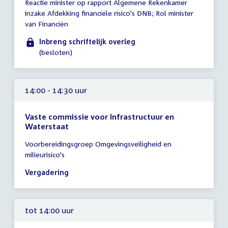
Reactie minister op rapport Algemene Rekenkamer
vergadering
inzake Afdekking financiële risico's DNB; Rol minister
tot
van Financiën
14:00
uur
Inbreng schriftelijk overleg
(besloten)
14:00 - 14:30 uur
Vaste commissie voor Infrastructuur en
Waterstaat
Tijd
Voorbereidingsgroep Omgevingsveiligheid en
vergadering
milieurisico's
14:00
-
Vergadering
14:30
uur
tot 14:00 uur