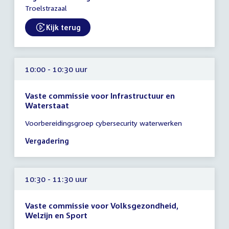
-
Troelstrazaal
13:00
uur
Kijk terug
External link:
10:00 - 10:30 uur
Vaste commissie voor Infrastructuur en
Waterstaat
Tijd
Voorbereidingsgroep cybersecurity waterwerken
vergadering
10:00
Vergadering
-
10:30
uur
10:30 - 11:30 uur
Vaste commissie voor Volksgezondheid,
Welzijn en Sport
Tijd