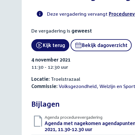
Deze vergadering vervangt
Procedurev
Voortgangsstatus
De vergadering is
geweest
commissie
activiteit
Kijk terug
Bekijk dagoverzicht
External link:
4 november 2021
11:30 - 12:30 uur
Locatie:
Troelstrazaal
Commissie:
Volksgezondheid, Welzijn en Spor
Bijlagen
Agenda procedurevergadering
Download
Agenda met nagekomen agendapunten 
bestand:
2021, 11.30-12.30 uur
(PDF)