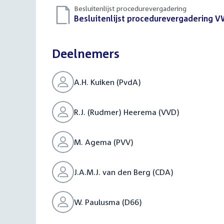
Besluitenlijst procedurevergadering
Download
Besluitenlijst procedurevergadering V
bestand:
Deelnemers
A.H. Kuiken (PvdA)
R.J. (Rudmer) Heerema (VVD)
M. Agema (PVV)
J.A.M.J. van den Berg (CDA)
W. Paulusma (D66)