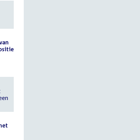
 van
sitie
t
een
het