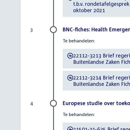
t.b.v. rondetafelgespre
oktober 2021
BNC-fiches: Health Emerge
3
Te behandelen:
22112-3213 Brief regeri
-
Buitenlandse Zaken Fi
22112-3214 Brief regeri
-
Buitenlandse Zaken Fic
Europese studie over toek
4
Te behandelen:
21501-31-635 Brief reger
-