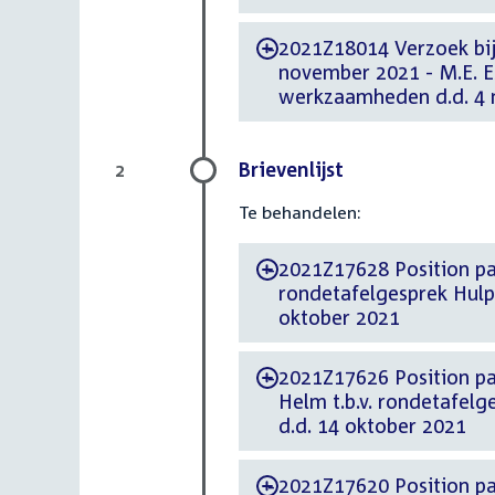
2021Z18014 Verzoek bi
-
november 2021 - M.E. Es
werkzaamheden d.d. 4
Brievenlijst
2
Te behandelen:
2021Z17628 Position paper d.d. 11 ok
-
rondetafelgesprek Hulp
oktober 2021
2021Z17626 Position paper d.d. 11 
-
Helm t.b.v. rondetafel
d.d. 14 oktober 2021
2021Z17620 Position paper d.d. 11 ok
-