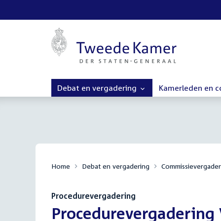
Debat en vergadering
Kamerleden en 
Home
Debat en vergadering
Commissievergader
Procedurevergadering
:
Procedurevergadering