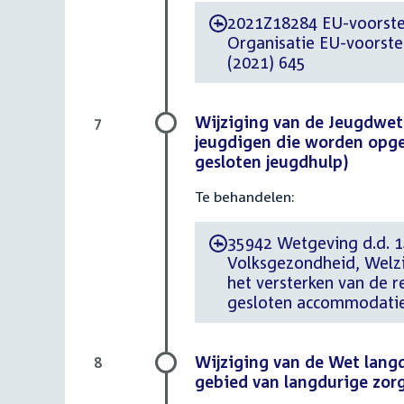
2021Z18284 EU-voorstel
-
Organisatie EU-voors
(2021) 645
Wijziging van de Jeugdwet 
7
jeugdigen die worden opg
gesloten jeugdhulp)
Te behandelen:
35942 Wetgeving d.d. 14
-
Volksgezondheid, Welzi
het versterken van de 
gesloten accommodatie 
Wijziging van de Wet lang
8
gebied van langdurige zor