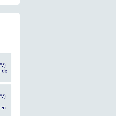
VV)
n de
VV)
 en