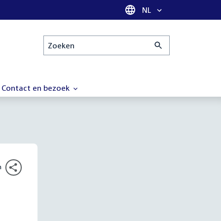
Taal selectie
NL
Zoeken
Contact en bezoek
n