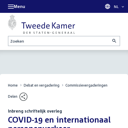
Menu
Taal sel
NL
Zoeken
Home
Debat en vergadering
Commissievergaderingen
Delen
Inbreng schriftelijk overleg
:
COVID-19 en internationaal