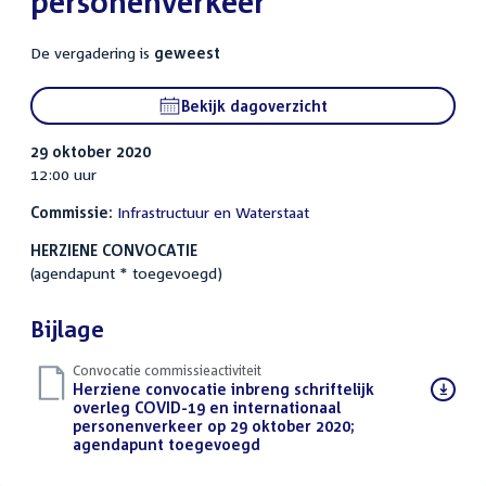
personenverkeer
De vergadering is
geweest
Bekijk dagoverzicht
29 oktober 2020
12:00 uur
Commissie:
Infrastructuur en Waterstaat
HERZIENE CONVOCATIE
(agendapunt * toegevoegd)
Bijlage
Convocatie commissieactiviteit
Download
Herziene convocatie inbreng schriftelijk
bestand:
overleg COVID-19 en internationaal
personenverkeer op 29 oktober 2020;
agendapunt toegevoegd
(PDF)