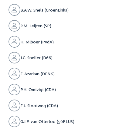
B.A.W. Snels (GroenLinks)
R.M. Leijten (SP)
H. Nijboer (PvdA)
J.C. Sneller (D66)
F. Azarkan (DENK)
P.H. Omtzigt (CDA)
E.J. Slootweg (CDA)
G.J.P. van Otterloo (50PLUS)