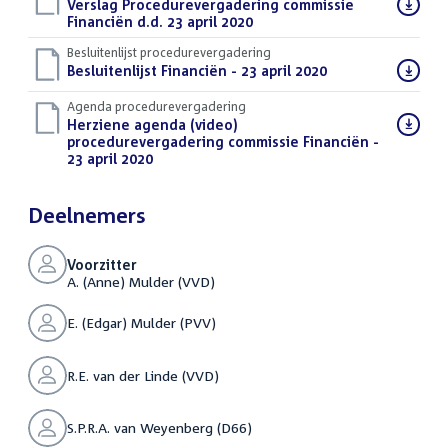
Download
Verslag Procedurevergadering commissie
bestand:
Financiën d.d. 23 april 2020
(PDF)
Besluitenlijst procedurevergadering
Download
Besluitenlijst Financiën - 23 april 2020
(PDF)
bestand:
Agenda procedurevergadering
Download
Herziene agenda (video)
bestand:
procedurevergadering commissie Financiën -
23 april 2020
(PDF)
Deelnemers
Voorzitter
A. (Anne) Mulder (VVD)
E. (Edgar) Mulder (PVV)
R.E. van der Linde (VVD)
S.P.R.A. van Weyenberg (D66)