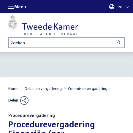
Menu
Taal sel
NL
Zoeken
Home
Debat en vergadering
Commissievergaderingen
Delen
Procedurevergadering
:
Procedurevergadering