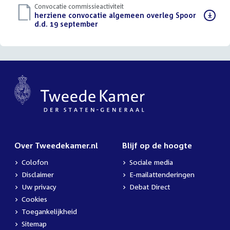
Convocatie commissieactiviteit
Download
herziene convocatie algemeen overleg Spoor
bestand:
d.d. 19 september
(PDF)
Over Tweedekamer.nl
Blijf op de hoogte
Colofon
Sociale media
Disclaimer
E-mailattenderingen
Uw privacy
Debat Direct
Cookies
Toegankelijkheid
Sitemap