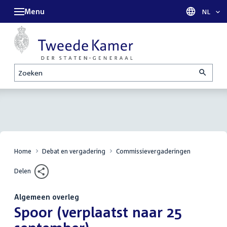
Menu
Taal sel
NL
Zoeken
Home
Debat en vergadering
Commissievergaderingen
Delen
Algemeen overleg
:
Spoor (verplaatst naar 25