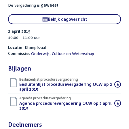
De vergadering is
geweest
Bekijk dagoverzicht
2 april 2015
10:00 - 11:00 uur
Locatie:
Klompézaal
Commissie:
Onderwijs, Cultuur en Wetenschap
Bijlagen
Besluitenlijst procedurevergadering
Download
Besluitenlijst procedurevergadering OCW op 2
bestand:
april 2015
(PDF)
Agenda procedurevergadering
Download
Agenda procedurevergadering OCW op 2 april
bestand:
2015
(PDF)
Deelnemers