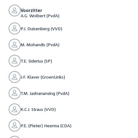
Voorzitter
A.G. Wolbert (PvdA)
P.J. Duisenberg (VVD)
M. Mohandis (PvdA)
T.E. Siderius (SP)
J.F. Klaver (GroenLinks)
T.M. Jadnanansing (PvdA)
K.C.J. Straus (VVD)
P.E. (Pieter) Heerma (CDA)