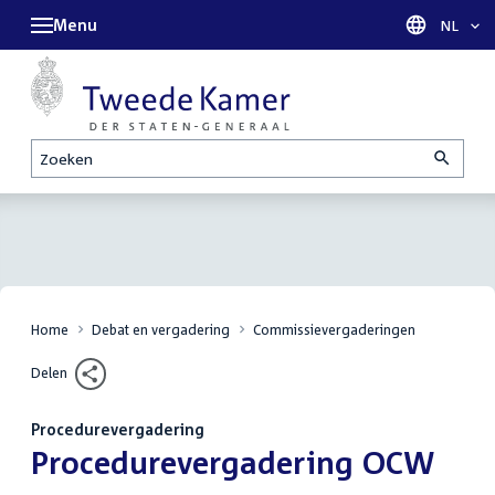
Menu
Taal sel
NL
Zoeken
Home
Debat en vergadering
Commissievergaderingen
Delen
Procedurevergadering
:
Procedurevergadering OCW