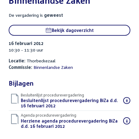
Binnenlandse Zaken
De vergadering is
geweest
Bekijk dagoverzicht
16 februari 2012
10:30 - 11:30 uur
Locatie:
Thorbeckezaal
Commissie:
Binnenlandse Zaken
Bijlagen
Besluitenlijst procedurevergadering
Download
Besluitenlijst procedurevergadering BiZa d.d.
bestand:
16 februari 2012
(PDF)
Agenda procedurevergadering
Download
Herziene agenda procedurevergadering BiZa
bestand:
d.d. 16 februari 2012
(PDF)