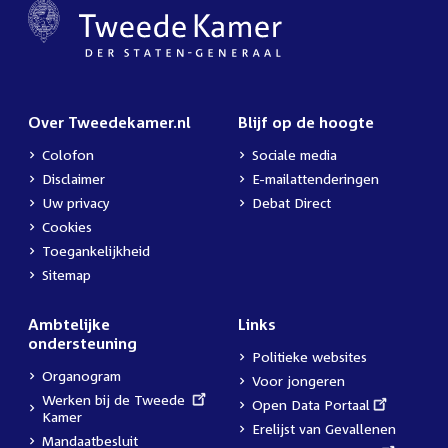
Over Tweedekamer.nl
Blijf op de hoogte
Colofon
Sociale media
Disclaimer
E-mailattenderingen
Uw privacy
Debat Direct
Cookies
Toegankelijkheid
Sitemap
Ambtelijke
Links
ondersteuning
Politieke websites
Organogram
Voor jongeren
External
Werken bij de Tweede
External
Open Data Portaal
link:
Kamer
link:
Erelijst van Gevallenen
Mandaatbesluit