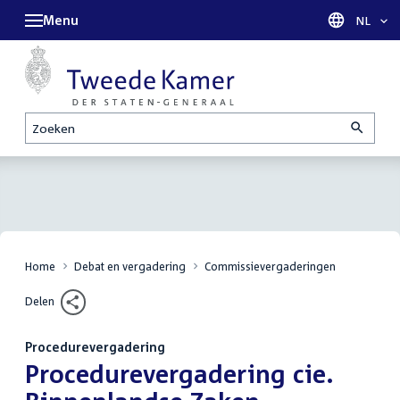
Menu
Taal sel
NL
Zoeken
Home
Debat en vergadering
Commissievergaderingen
Delen
Procedurevergadering
:
Procedurevergadering cie.