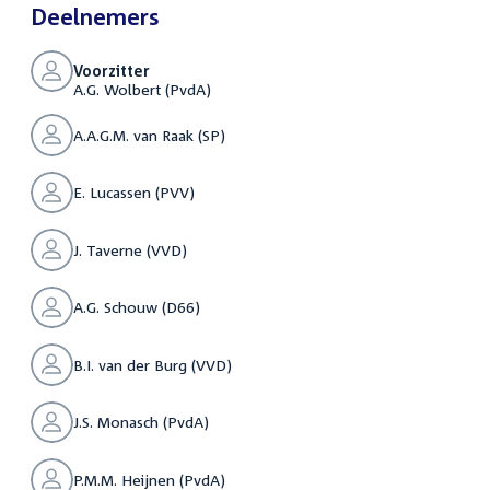
Deelnemers
Voorzitter
A.G. Wolbert (PvdA)
A.A.G.M. van Raak (SP)
E. Lucassen (PVV)
J. Taverne (VVD)
A.G. Schouw (D66)
B.I. van der Burg (VVD)
J.S. Monasch (PvdA)
P.M.M. Heijnen (PvdA)